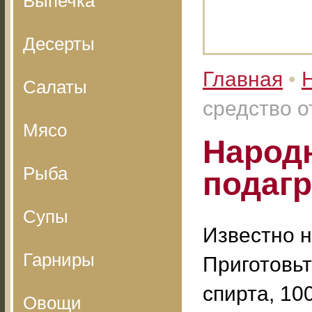
Выпечка
Десерты
Главная
•
Салаты
средство о
Мясо
Народн
Рыба
подаг
Супы
Известно н
Гарниры
Приготовьт
спирта, 10
Овощи