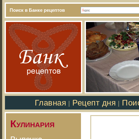
Поиск в Банке рецептов
Главная
Рецепт дня
Пои
|
|
Кулинария