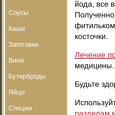
йода, все в
Соусы
Полученно
фитильком
Каши
косточки.
Заготовки
Лечение п
Вино
медицины.
Бутерброды
Будьте здо
Яйцо
Используй
Специи
разделам 