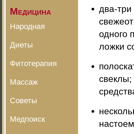
два-три
Медицина
свежеот
Народная
одного 
Диеты
ложки с
Фитотерапия
полоска
свеклы; 
Массаж
средств
Советы
несколь
Медпоиск
настоем