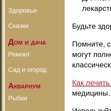
лекарст
Здоровье
Сказки
Будьте здо
Дом и дача
Помните, 
могут пол
Ремонт
классичес
Сад и огород
Как лечить
Аквариум
медицины.
Рыбки
Используй