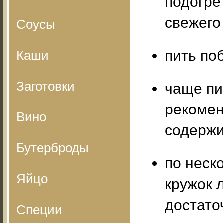
подогре
свежего
Соусы
пить по
Каши
Заготовки
чаще пи
рекомен
Вино
содержи
Бутерброды
по неск
Яйцо
кружок 
достато
Специи