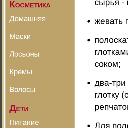
сырья - 
Косметика
Домашняя
жевать 
Маски
полоска
глоткам
Лосьоны
соком;
Кремы
два-три
Волосы
глотку 
репчато
Дети
Питание
Для пол