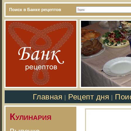
Поиск в Банке рецептов
Главная
Рецепт дня
Пои
|
|
Кулинария