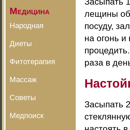
Засыпать 1
Медицина
лещины об
Народная
посуду, за
на огонь и
Диеты
процедить.
Фитотерапия
раза в ден
Массаж
Настой
Советы
Засыпать 2
Медпоиск
стеклянную
настоять в