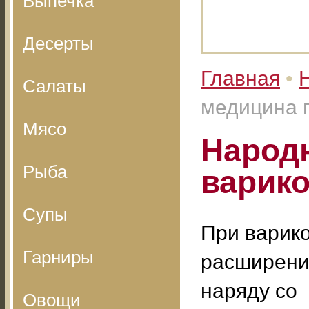
Выпечка
Десерты
Главная
•
Салаты
медицина 
Мясо
Народ
Рыба
варико
Супы
При варик
Гарниры
расширени
наряду со
Овощи