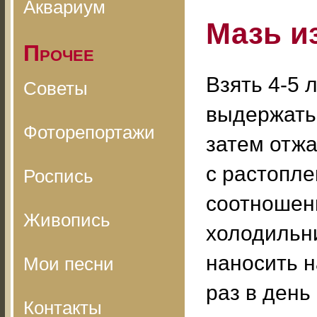
Аквариум
Мазь и
Прочее
Взять 4-5 
Советы
выдержать 
Фоторепортажи
затем отжа
с растопл
Роспись
соотношени
Живопись
холодильни
наносить 
Мои песни
раз в день 
Контакты