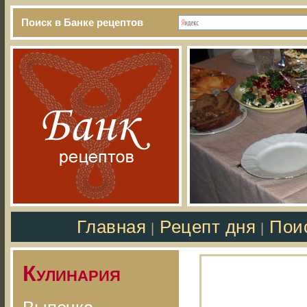
Поиск в Банке рецептов
Главная
Рецепт дня
Пои
|
|
Кулинария