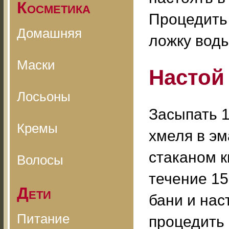
Косметика
Процедить 
Домашняя
ложку воды
Маски
Настой
Лосьоны
Засыпать 1
Кремы
хмеля в эм
стаканом к
Волосы
течение 15
Дети
бани и нас
Питание
процедить 