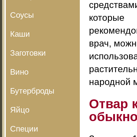
средствам
Соусы
которые
рекомендо
Каши
врач, мож
Заготовки
использов
раститель
Вино
народной 
Бутерброды
Отвар 
Яйцо
обыкно
Специи