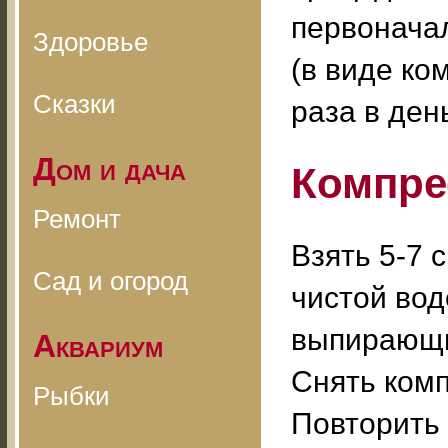
первонача
Здоровье
(в виде ко
Сказки
раза в ден
Дом и дача
Компре
Ремонт
Взять 5-7 
Сад и огород
чистой вод
выпирающи
Аквариум
Снять комп
Рыбки
Повторить 