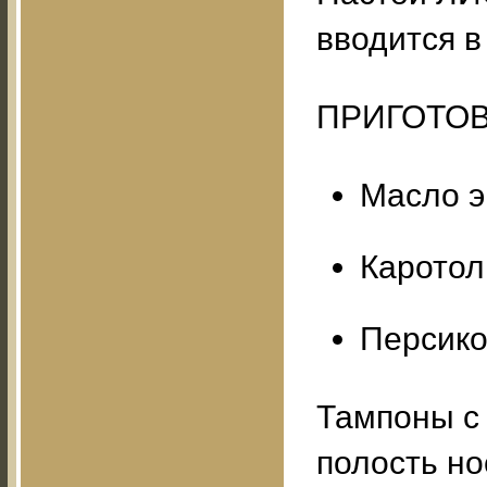
вводится в
ПРИГОТОВ
Масло э
Каротол
Персико
Тампоны с
полость но