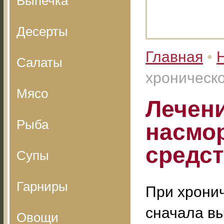
Выпечка
Десерты
Главная
•
Салаты
хроническ
Мясо
Лечени
Рыба
насмо
средс
Супы
Гарниры
При хрони
сначала вы
Овощи