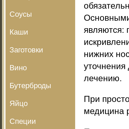
обязательн
Соусы
Основными
являются: 
Каши
искривлени
Заготовки
нижних нос
уточнения 
Вино
лечению.
Бутерброды
При прост
Яйцо
медицина 
Специи