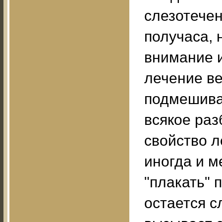
слезотечен
получаса, 
внимание и
лечение ве
подмешиват
всякое раз
свойство л
иногда и м
"плакать" 
остается с