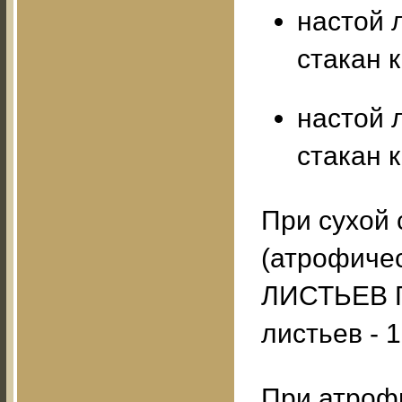
настой 
стакан к
настой 
стакан к
При сухой 
(атрофиче
ЛИСТЬЕВ Г
листьев - 1 
При атроф