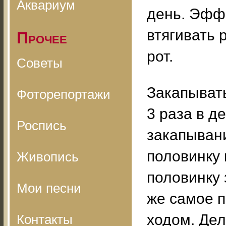
Аквариум
день. Эффе
втягивать 
Прочее
рот.
Советы
Закапыват
Фоторепортажи
3 раза в д
Роспись
закапывани
половинку 
Живопись
половинку 
Мои песни
же самое 
ходом. Дел
Контакты