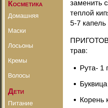
заменить 
Косметика
теплой кип
Домашняя
5-7 капель
Маски
ПРИГОТОВ
Лосьоны
трав:
Кремы
Рута- 1 г
Волосы
Буквица 
Дети
Корень к
Питание