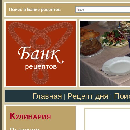
Поиск в Банке рецептов
Главная
Рецепт дня
Пои
|
|
Кулинария