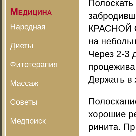
Полоскать 
Медицина
забродивш
Народная
КРАСНОЙ С
на небольш
Диеты
Через 2-3 
Фитотерапия
процеживаю
Держать в 
Массаж
Полоскани
Советы
хорошие ре
Медпоиск
ринита. Пр