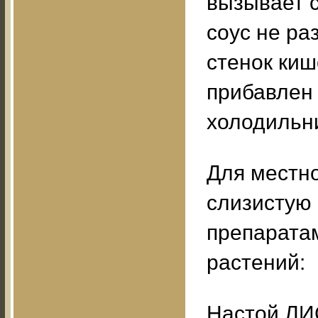
вызывает с
соус не ра
стенок киш
прибавлен 
холодильни
Для местн
слизистую 
препарата
растений:
Настой Л