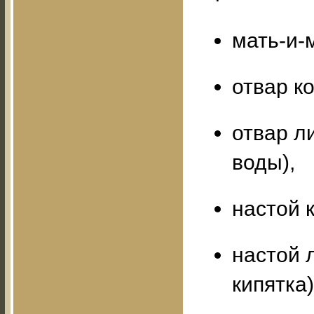
мать-и-м
отвар ко
отвар ли
воды),
настой 
настой 
кипятка)