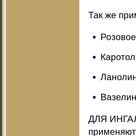
Так же пр
Розовое
Каротол
Ланолин 
Вазелин 
ДЛЯ ИНГАЛ
применяютс