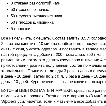
3 стакана размолотой чаги.
50 г сосновых почек.
50 г сухого тысячелистника.
50 г плодов шиповника.
5 г полыни.
Все измельчить, смешать. Состав залить 3,5 л холодн
2 ч, затем кипятить 10 мин на слабом огне в посуде с
снять с огня, укутать одеялом и поставить в теплое ме
настой процедить, добавить 200 г сока алоэ, 250 г конь
размешать и потом это делать ежедневно в течение 4 с
приготовления разлить полученный состав по малым е
холодильник. Принимать до еды 3 раза в день в следующ
в день - 10 дней, затем по 2 ст. л. 3 раза в день - 10 дне
день - 10 дней. Курс лечения - пока не кончится лекарст
БУТОНЫ ЦВЕТКОВ МАТЬ-И-МАЧЕХИ, срезанные ранней 
измельчить в порошок. Ежедневно отваривать (3 мин) и
Эффект усиливается, если к мать-и-мачехе добавить в