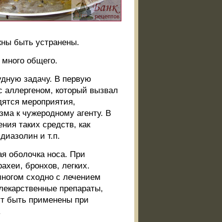
жны быть устранены.
 много общего.
удную задачу. В первую
с аллергеном, который вызвал
дятся мероприятия,
ма к чужеродному агенту. В
ия таких средств, как
диазолин и т.п.
я оболочка носа. При
ахеи, бронхов, легких.
многом сходно с лечением
лекарственные препараты,
ут быть применены при
.