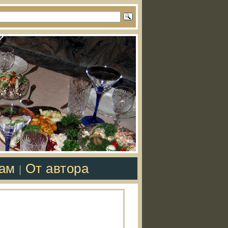
там
От автора
|