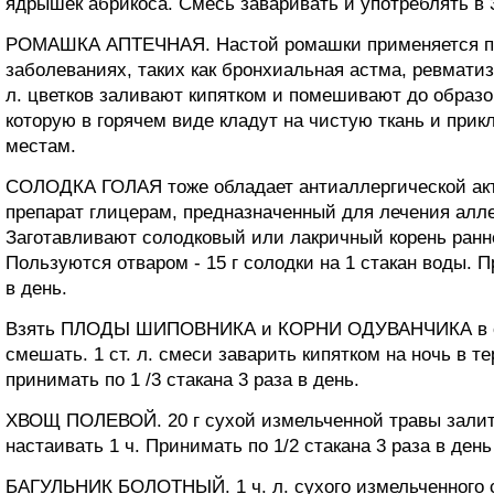
ядрышек абрикоса. Смесь заваривать и употреблять в 
РОМАШКА АПТЕЧНАЯ. Настой ромашки применяется пр
заболеваниях, таких как бронхиальная астма, ревматизм
л. цветков заливают кипятком и помешивают до образ
которую в горячем виде кладут на чистую ткань и при
местам.
СОЛОДКА ГОЛАЯ тоже обладает антиаллергической акт
препарат глицерам, предназначенный для лечения алл
Заготавливают солодковый или лакричный корень ранн
Пользуются отваром - 15 г солодки на 1 стакан воды. П
в день.
Взять ПЛОДЫ ШИПОВНИКА и КОРНИ ОДУВАНЧИКА в соо
смешать. 1 ст. л. смеси заварить кипятком на ночь в т
принимать по 1 /3 стакана 3 раза в день.
ХВОЩ ПОЛЕВОЙ. 20 г сухой измельченной травы залить
настаивать 1 ч. Принимать по 1/2 стакана 3 раза в день
БАГУЛЬНИК БОЛОТНЫЙ. 1 ч. л. сухого измельченного 