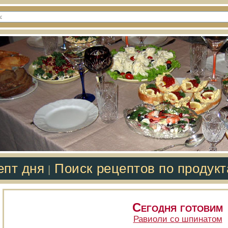
епт дня
Поиск рецептов по продук
|
Сегодня готовим
Равиоли со шпинатом