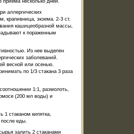
3 приема несколько дней.
и аллергических
, крапивница, экзема. 2-3 ст.
ования кашицеобразной массы,
кладывают к пораженным
ивностью. Из нее выделен
ергических заболеваний.
ей весной или осенью.
ринимать по 1/3 стакана 3 раза
тношении 1:1, размолоть,
ермосе (200 мл воды) и
 1 стаканом кипятка,
 после еды.
сырья залить 2 стаканами