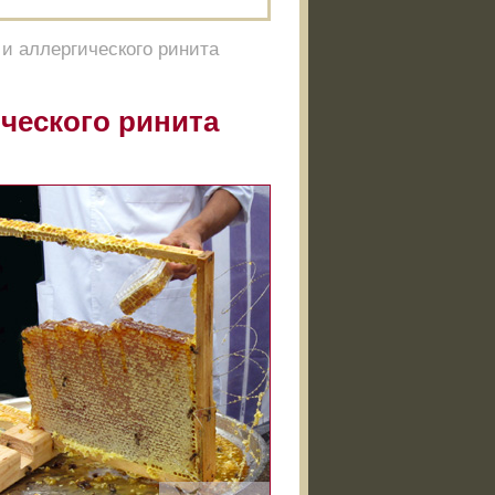
 и аллергического ринита
ческого ринита