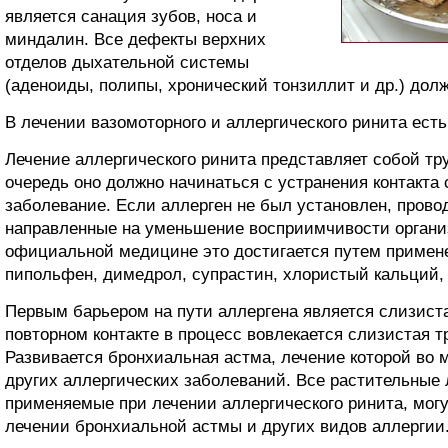
является санация зубов, носа и
миндалин. Все дефекты верхних
отделов дыхательной системы
(аденоиды, полипы, хронический тонзиллит и др.) дол
В лечении вазомоторного и аллергического ринита есть
Лечение аллергического ринита представляет собой тр
очередь оно должно начинаться с устранения контакта 
заболевание. Если аллерген не был установлен, прово
направленные на уменьшение восприимчивости организ
официальной медицине это достигается путем применен
пипольфен, димедрол, супрастин, хлористый кальций, 
Первым барьером на пути аллергена является слизиста
повторном контакте в процесс вовлекается слизистая тр
Развивается бронхиальная астма, лечение которой во 
других аллергических заболеваний. Все растительные 
применяемые при лечении аллергического ринита, мог
лечении бронхиальной астмы и других видов аллергии