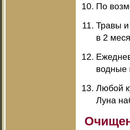
По возм
Травы и
в 2 меся
Ежеднев
водные 
Любой к
Луна на
Очищен