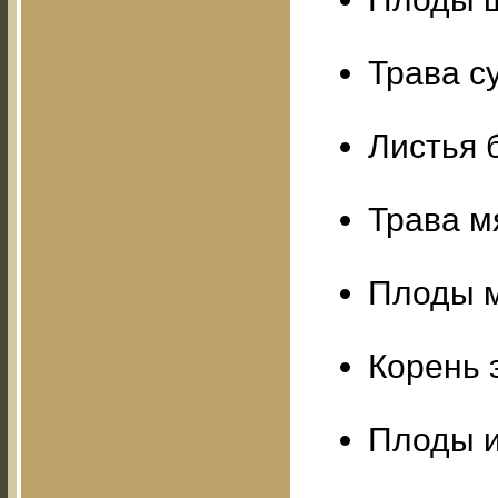
Трава с
Листья 
Трава м
Плоды м
Корень 
Плоды и