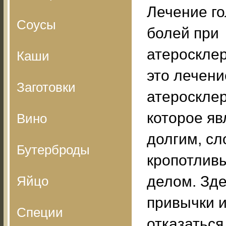
Лечение г
Соусы
болей при
атеросклер
Каши
это лечени
Заготовки
атеросклер
которое яв
Вино
долгим, с
Бутерброды
кропотлив
делом. Зде
Яйцо
привычки и
Специи
отказаться