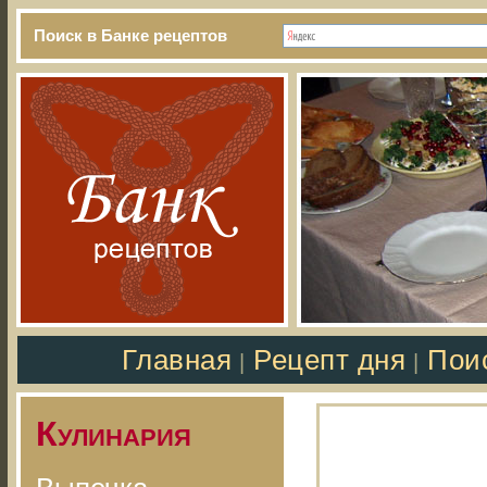
Поиск в Банке рецептов
Главная
Рецепт дня
Пои
|
|
Кулинария