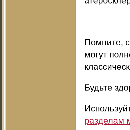
атеросклер
Помните, 
могут пол
классичес
Будьте здо
Используй
разделам 