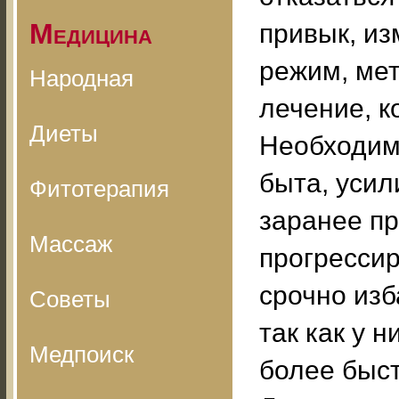
Медицина
привык, и
режим, мет
Народная
лечение, к
Диеты
Необходим
быта, усил
Фитотерапия
заранее п
Массаж
прогресси
срочно изб
Советы
так как у 
Медпоиск
более быс