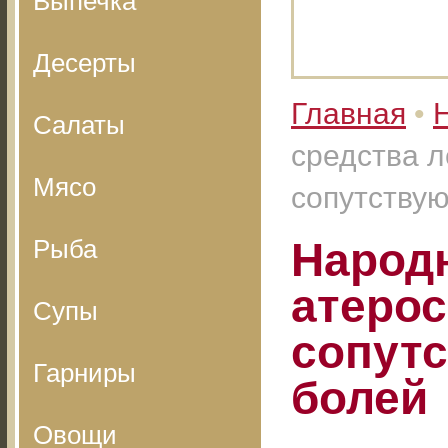
Выпечка
Десерты
Главная
•
Салаты
средства л
Мясо
сопутству
Рыба
Народ
атерос
Супы
сопут
Гарниры
болей
Овощи