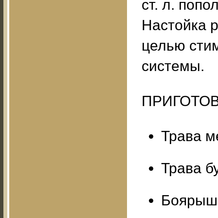
ст. л. поп
Настойка 
целью сти
системы.
ПРИГОТОВ
Трава м
Трава б
Боярышн