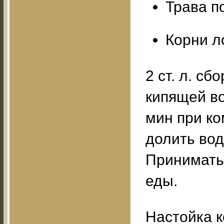
Трава по
Корни л
2 ст. л. с
кипящей во
мин при ко
долить вод
Принимать 
еды.
Настойка 