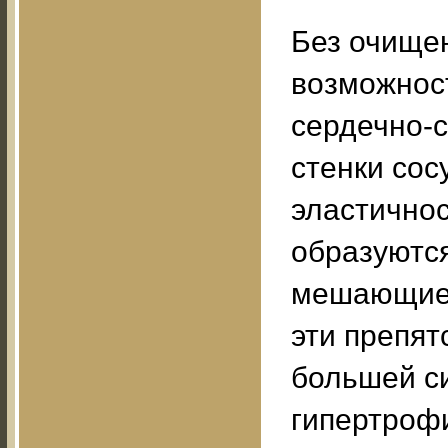
Без очищен
возможнос
сердечно-с
стенки сос
эластичнос
образуютс
мешающие 
эти препят
большей с
гипертрофи