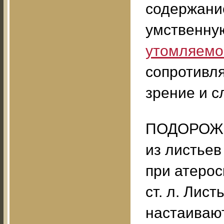
содержани
умственну
утомляемо
сопротивл
зрение и с
ПОДОРОЖН
из листьев
при атерос
ст. л. Лис
настаивают