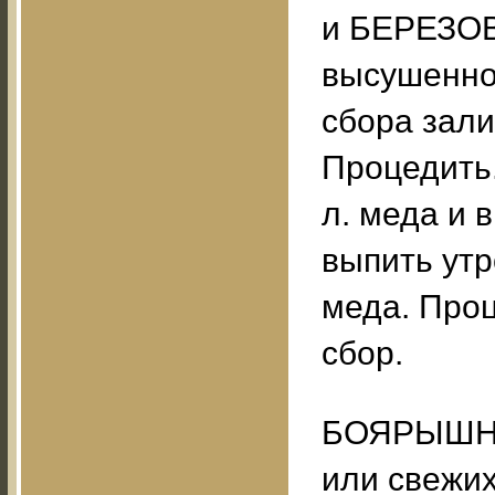
и БЕРЕЗОВ
высушенном
сбора залит
Процедить.
л. меда и 
выпить утр
меда. Проц
сбор.
БОЯРЫШНИК
или свежих