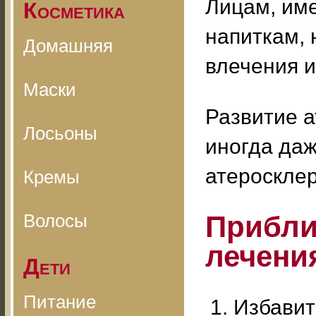
Лицам, им
Косметика
напиткам, 
Домашняя
влечения и
Маски
Развитие а
Лосьоны
иногда даж
атеросклер
Кремы
Волосы
Прибли
лечени
Дети
Питание
Избавит