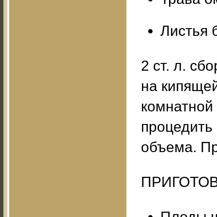
Листья б
2 ст. л. с
на кипящей
комнатной 
процедить 
объема. Пр
ПРИГОТОВ
Плоды ш