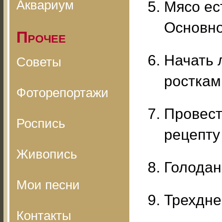
Аквариум
Мясо ес
Основно
Прочее
Начать 
Советы
росткам
Фоторепортажи
Провест
Роспись
рецепту
Живопись
Голодан
Мои песни
Трехдне
Контакты