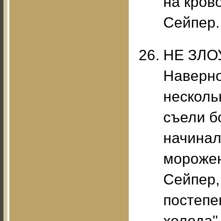
на крово
Сейпер.
НЕ ЗЛ
Наверно
нескольк
съели б
начинал
морожен
Сейпер,
постепен
холода"