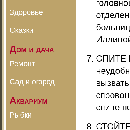
головно
Здоровье
отделен
больниц
Сказки
Иллиной
Дом и дача
СПИТЕ Н
Ремонт
неудобн
Сад и огород
вызвать
спровоц
Аквариум
спине п
Рыбки
СТОЙТЕ