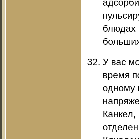
адсорби
пульсир
блюдах 
больших
У вас м
время по
одному 
напряже
Канкел,
отделен