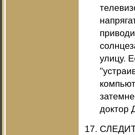
телевиз
напрягат
приводи
солнцез
улицу. 
"устраи
компьют
затемне
доктор 
СЛЕДИТ