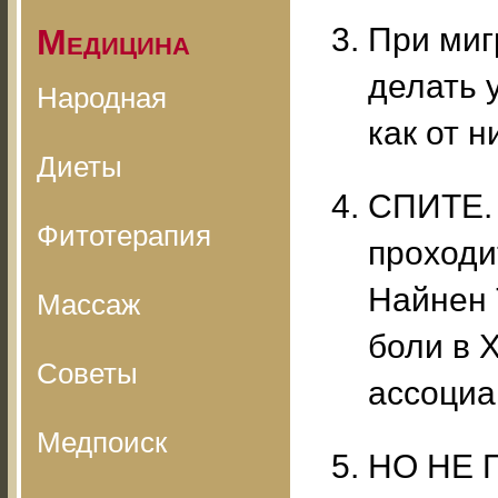
При миг
Медицина
делать 
Народная
как от н
Диеты
СПИТЕ. 
Фитотерапия
проходит
Найнен 
Массаж
боли в 
Советы
ассоциа
Медпоиск
НО НЕ 