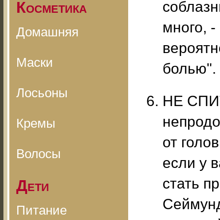
Косметика
соблазн
много, 
Домашняя
вероятн
Маски
болью".
Лосьоны
НЕ СПИТ
непродо
Кремы
от голо
Волосы
если у 
стать п
Дети
Сеймунд
Питание