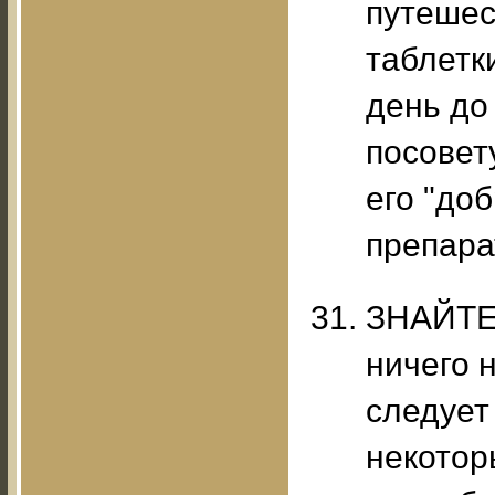
путешес
таблетк
день до
посовет
его "до
препара
ЗНАЙТЕ
ничего 
следует
некотор