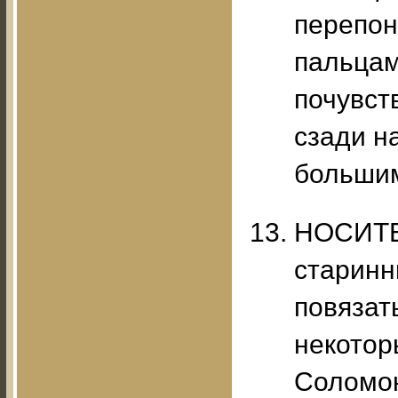
перепон
пальцам
почувст
сзади н
большим
НОСИТЕ
старинн
повязать
некотор
Соломон