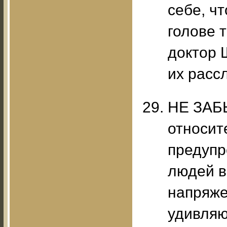
себе, ч
голове 
доктор 
их расс
НЕ ЗАБ
относит
предупр
людей в
напряже
удивляю