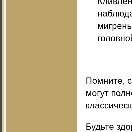
Кливлен
наблюда
мигренью
головно
Помните, 
могут пол
классичес
Будьте здо