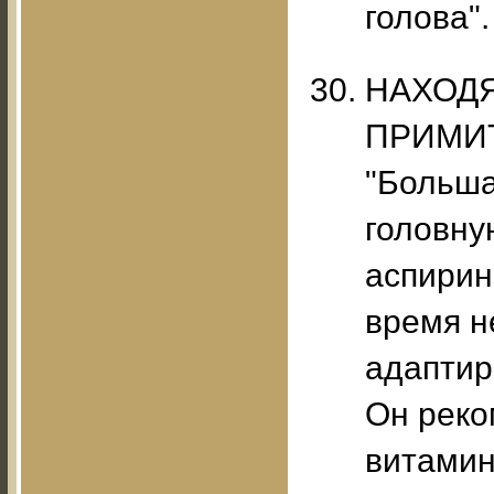
голова".
НАХОДЯ
ПРИМИТ
"Больша
головну
аспирин
время н
адаптир
Он реко
витамин