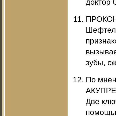
доктор 
ПРОКОН
Шефтелл
признако
вызывае
зубы, с
По мнен
АКУПРЕ
Две клю
помощью