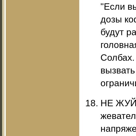
"Если в
дозы ко
будут р
головна
Солбах.
вызвать
огранич
НЕ ЖУЙ
жевател
напряже