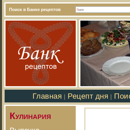
Поиск в Банке рецептов
Главная
Рецепт дня
Пои
|
|
Кулинария