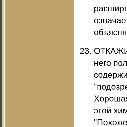
расширя
означае
объясня
ОТКАЖИ
него по
содержи
"подозр
Хорошая
этой хи
"Похоже