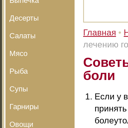
Выпечка
Десерты
Главная
•
Салаты
лечению г
Мясо
Совет
Рыба
боли
Супы
Если у 
Гарниры
принять
болеуто
Овощи