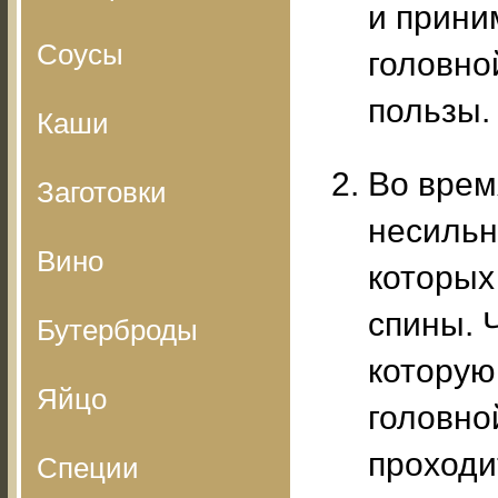
и прини
Соусы
головно
пользы.
Каши
Во врем
Заготовки
несильн
Вино
которых
спины. 
Бутерброды
которую
Яйцо
головно
проходи
Специи