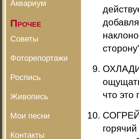
Аквариум
действуе
добавля
Прочее
наклоно
Советы
сторону"
Фоторепортажи
ОХЛАДИ
Роспись
ощущать
что это 
Живопись
СОГРЕЙТ
Мои песни
горячий
Контакты