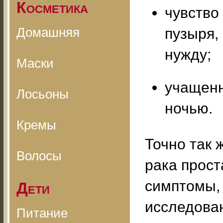
Косметика
чувство
Домашняя
пузыря,
нужду;
Маски
учащенн
Лосьоны
ночью.
Кремы
Точно так 
Волосы
рака прост
симптомы, 
Дети
исследова
Питание