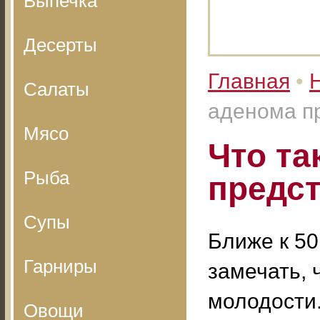
Выпечка
Десерты
Главная
•
Салаты
аденома п
Мясо
Что та
Рыба
предс
Супы
Ближе к 5
Гарниры
замечать, 
молодости.
Овощи