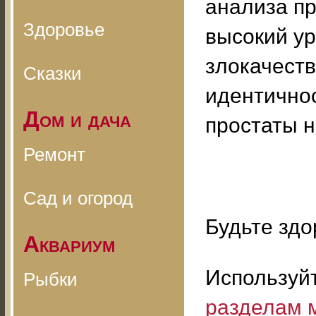
анализа п
Здоровье
высокий ур
злокачеств
Сказки
идентично
Дом и дача
простаты н
Ремонт
Сад и огород
Будьте здо
Аквариум
Используй
Рыбки
разделам 