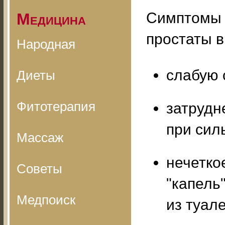
Симптомы 
Медицина
простаты 
Народная
слабую 
Диеты
Фитотерапия
затрудн
при сил
Массаж
нечетко
Советы
"капель
Медпоиск
из туале