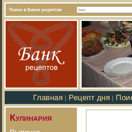
Поиск в Банке рецептов
Главная
Рецепт дня
Пои
|
|
Кулинария