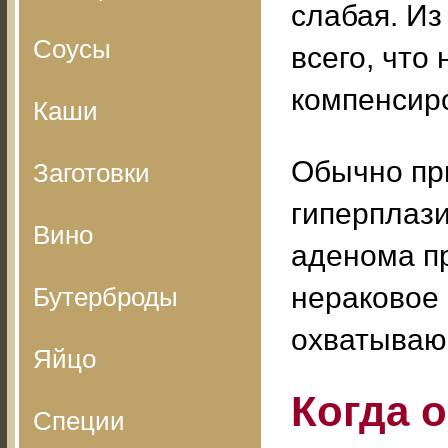
слабая. Из
Соусы
всего, что
компенсиро
Каши
Обычно при
Заготовки
гиперплази
Вино
аденома пр
нераковое 
Бутерброды
охватываю
Яйцо
Когда 
Специи