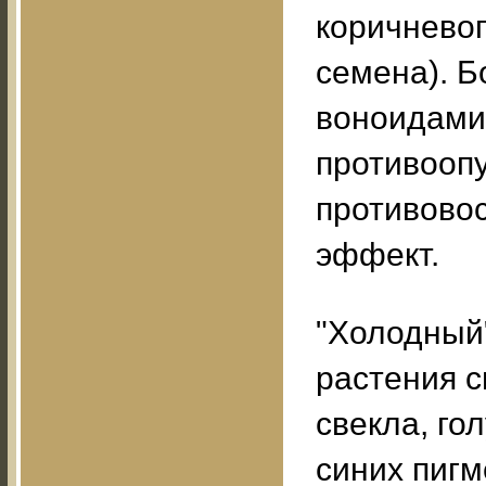
коричневог
семена). Б
воноидами
противооп
противово
эффект.
"Холодный
растения с
свекла, го
синих пигм