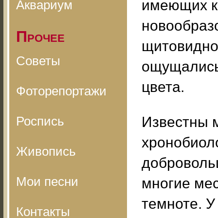
имеющих кр
Аквариум
новообразо
Прочее
щитовидной
Советы
ощущались 
цвета.
Фоторепортажи
Роспись
Известны 
хронобиоло
Живопись
добровольц
Мои песни
многие мес
темноте. У
Контакты