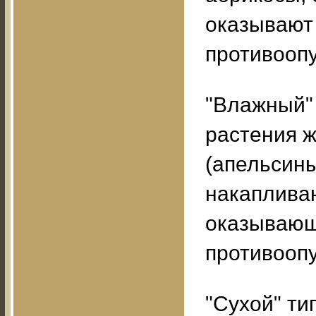
оказывают
противоопу
"Влажный"
растения ж
(апельсины
накаплива
оказывающ
противооп
"Сухой" ти