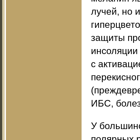
лучей, но 
гиперцвето
защиты пр
инсоляции 
с активаци
перекисног
(преждевре
ИБС, болез
У большинс
полярных р