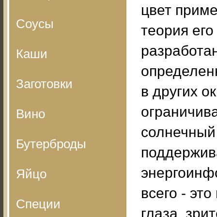
цвет приме
Соусы
теория его
разработан
Каши
определенн
Заготовки
в других 
ограничив
Вино
солнечный 
Бутерброды
поддержив
энергоинф
Яйцо
всего - эт
Специи
глаза, зри