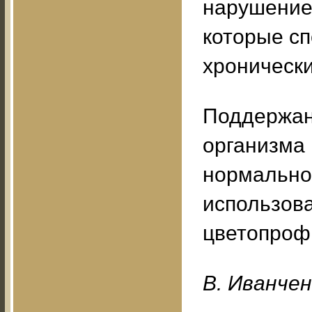
нарушение 
которые с
хронически
Поддержан
организма
нормально
использова
цветопроф
B. Ивaнчeн