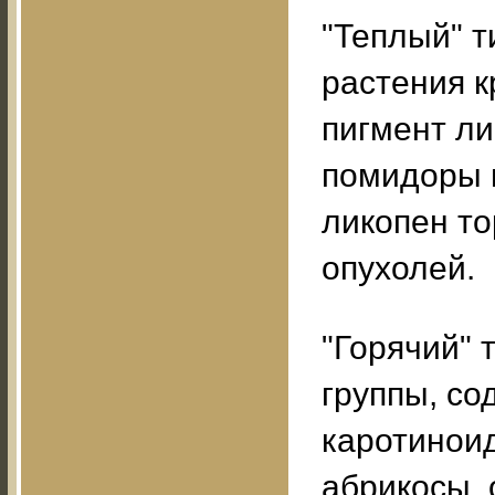
"Теплый" т
растения 
пигмент ли
помидоры и
ликопен то
опухолей.
"Горячий" 
группы, с
каротиноид
абрикосы, 