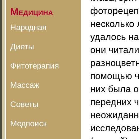
фоторецеп
Медицина
несколько 
Народная
удалось на
Диеты
они читали
разноцвет
Фитотерапия
помощью ч
Массаж
них была 
передних ч
Советы
неожиданн
Медпоиск
исследован