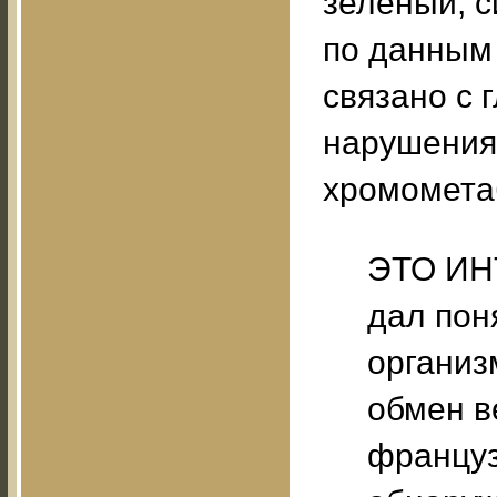
зеленый, с
по данным 
связано с 
нарушения
хромометаб
ЭТО ИН
дал пон
организ
обмен в
француз