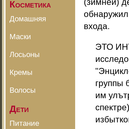
(зимней) 
Косметика
обнаружил
Домашняя
входа.
Маски
ЭТО ИНТ
Лосьоны
исследо
"Энцикл
Кремы
группы 
Волосы
им улът
спектре
Дети
избытко
Питание