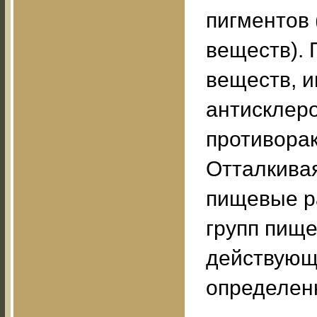
пигментов
веществ).
веществ, и
антисклеро
противорак
Отталкивая
пищевые ра
групп пище
действующ
определенн