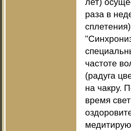
лет) осуще
раза в нед
сплетения
"Синхрониз
специальн
частоте во
(радуга цв
на чакру. 
время све
оздоровите
медитируют