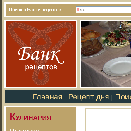
Поиск в Банке рецептов
Главная
Рецепт дня
Пои
|
|
Кулинария