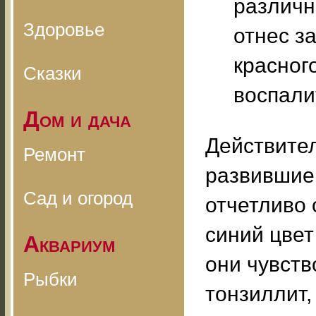
различн
Здоровье
отнес з
красног
Сказки
воспали
Дом и дача
Действител
Ремонт
развившие 
Сад и огород
отчетливо 
синий цвет
Аквариум
они чувств
Рыбки
тонзиллит,