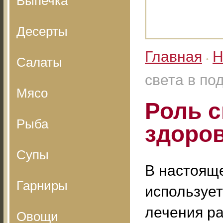
Выпечка
Десерты
Главная
Н
Салаты
•
света в по
Мясо
Роль с
Рыба
здоро
Супы
В настоящ
Гарниры
используе
лечения р
Овощи