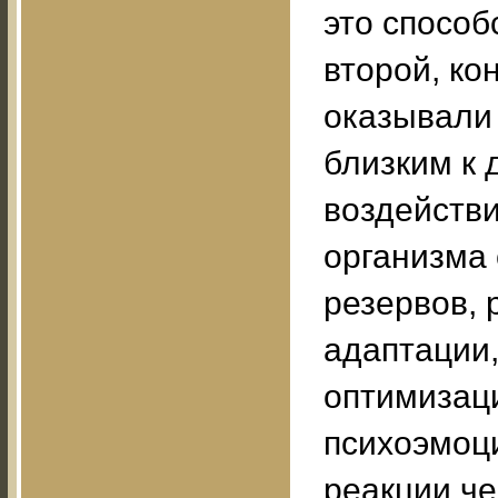
это способ
второй, ко
оказывали 
близким к 
воздейств
организма 
резервов, 
адаптации,
оптимизац
психоэмоц
реакции че