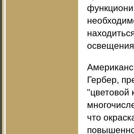
функциони
необходимо
находиться
освещения
Американс
Гербер, пр
"цветовой 
многочисл
что окраск
повышенно