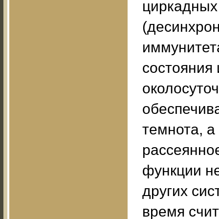
циркадных
(десинхрон
иммунитета
состояния 
околосуто
обеспечива
темнота, а
рассеянно
функции не
других сис
время счит