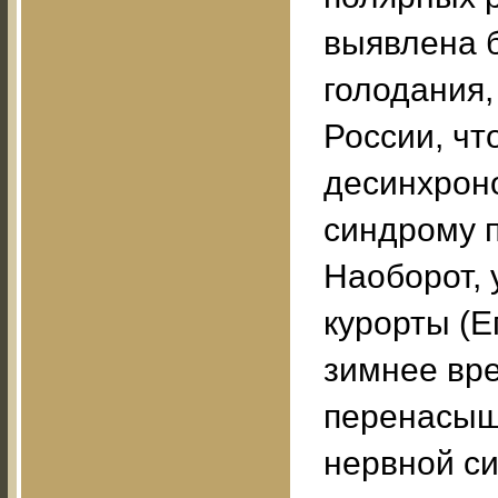
выявлена б
голодания,
России, чт
десинхроно
синдрому п
Наоборот,
курорты (Е
зимнее вре
перенасыщ
нервной с