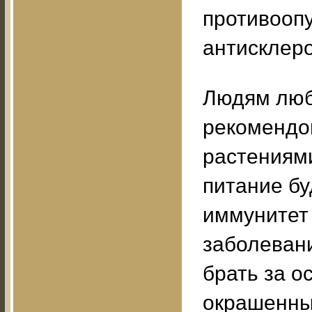
противоопу
антисклеро
Людям люб
рекомендо
растениями
питание б
иммунитет
заболевани
брать за о
окрашенным