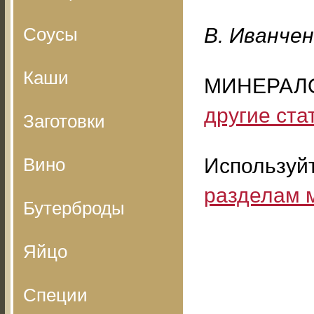
Соусы
B. Ивaнчeн
Каши
МИНЕРАЛО
другие ста
Заготовки
Вино
Используй
разделам 
Бутерброды
Яйцо
Специи