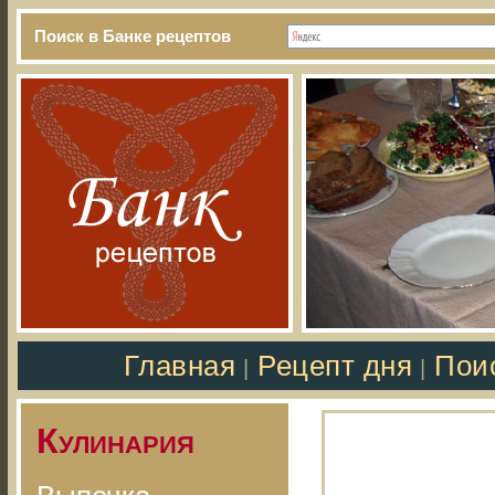
Поиск в Банке рецептов
Главная
Рецепт дня
Пои
|
|
Кулинария