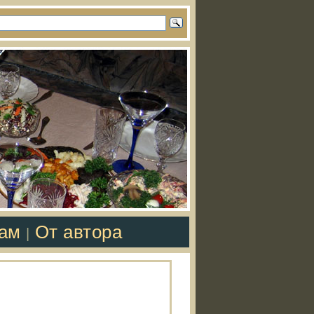
там
От автора
|