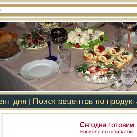
епт дня
Поиск рецептов по продук
|
Сегодня готовим
Равиоли со шпинатом