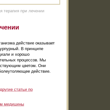
я терапия при лечении
ечении
анизма действие оказывает
пурпурный. В принципе
диали и хорошо
ительных процессов. Мы
етствующим цветом. Они
болеутоляющее действие.
другие статьи по
ам медицины