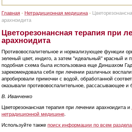
Главная
Нетрадиционная медицина
Цветорезонансна
•
•
арахноидита
Цветорезонансная терапия при л
арахноидита
Противовоспалительное и нормализующее функции орг
зеленый цвет, индиго, а затем "идеальный" красный и 
подобная схема была использована еще Диншахом Га
зарекомендовала себя при лечении различных воспал
апробировали примочки с водой, обработанной соотв
оказывали противовоспалительное, рассасывающее и 
B. Ивaнчeнкo
Цветорезонансная терапия при лечении арахноидита и
нетрадиционной медицине
.
Используйте также
поиск информации по всем раздел