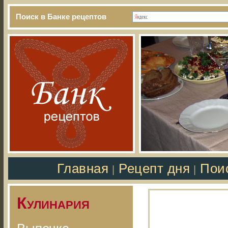
Поиск в Банке рецептов
Главная
Рецепт дня
Пои
|
|
Кулинария