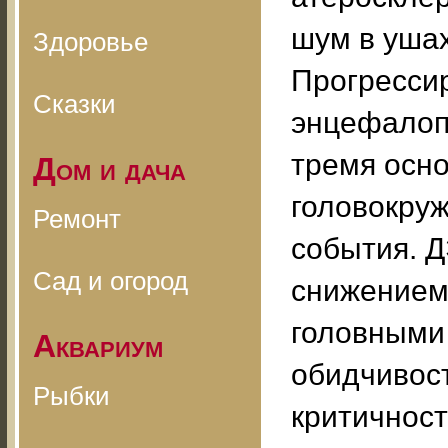
шум в ушах
Здоровье
Прогрессир
Сказки
энцефалопа
тремя осн
Дом и дача
головокру
Ремонт
события. Д
Сад и огород
снижением
головными
Аквариум
обидчивос
Рыбки
критичност