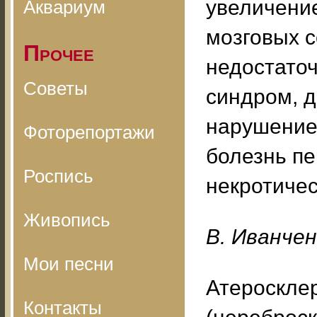
увеличени
Аквариум
мозговых 
Прочее
недостаточ
Советы
синдром, д
нарушение
Фоторепортажи
болезнь пе
Роспись
некротичес
Живопись
B. Ивaнчeн
Мои песни
Атеросклер
Контакты