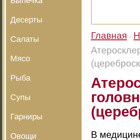
Выпечка
Десерты
Главная
Н
Салаты
•
Атеросклер
Мясо
(цереброск
Рыба
Атерос
головн
Супы
(цереб
Гарниры
В медицине
Овощи