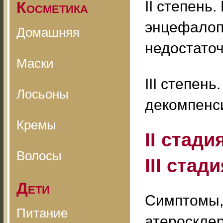
II степень
Косметика
энцефалоп
Домашняя
недостато
Маски
III степен
Лосьоны
декомпенс
Кремы
II стади
Волосы
III стад
Дети
Симптомы,
Питание
атеросклер