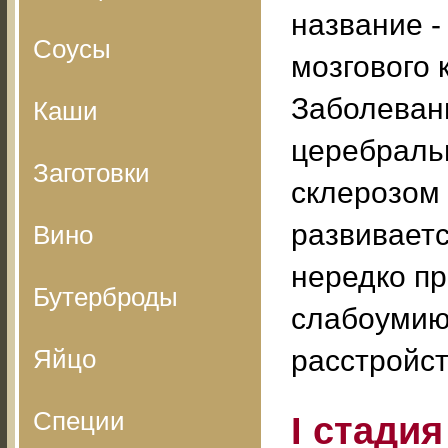
название -
Соусы
мозгового
Заболеван
Каши
церебраль
Заготовки
склерозом 
развиваетс
Вино
нередко пр
Бутерброды
слабоумию
Яйцо
расстройст
Специи
I стади