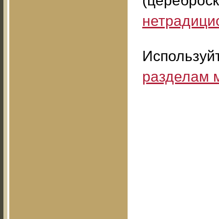
(цереброс
нетрадици
Используй
разделам 