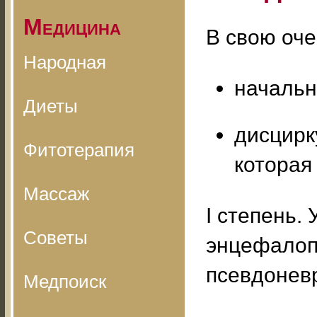
Медицина
В свою оче
Народная
начальн
Диеты
дисцирк
Фитотерапия
которая
Массаж
I степень.
Советы
энцефалоп
псевдонев
Медпоиск