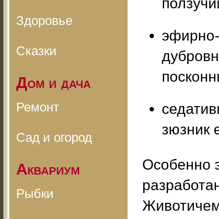
ползучи
Здоровье
эфирно-
Сказки
дубровн
посконни
Дом и дача
Ремонт
седатив
зюзник 
Сад и огород
Особенно 
Аквариум
разработа
Рыбки
Животичем