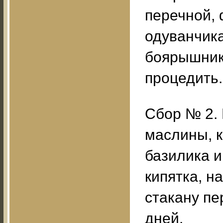
перечной, 
одуванчика
боярышника
процедить.
Сбор № 2. 
маслины, к
базилика и
кипятка, н
стакану пе
дней.