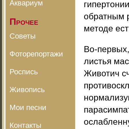
Аквариум
гипертонии
обратным р
Прочее
методе ест
Советы
Во-первых,
Фоторепортажи
листья мас
Роспись
Животич сч
противоск
Живопись
нормализу
Мои песни
парасимпа
ослабленну
Контакты