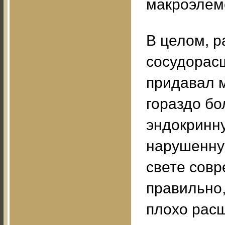
макроэлем
В целом, 
сосудорас
придавал 
гораздо бо
эндокринну
нарушенную
свете сов
правильно
плохо рас