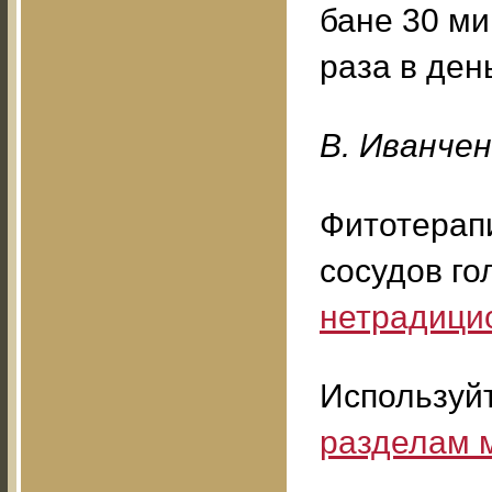
бане 30 ми
раза в ден
B. Ивaнчeн
Фитотерап
сосудов го
нетрадици
Используй
разделам 