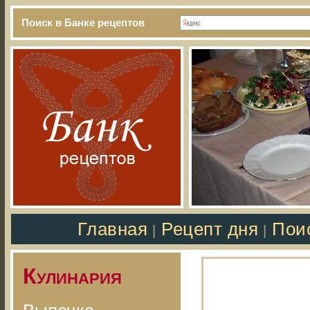
Поиск в Банке рецептов
Главная
Рецепт дня
Пои
|
|
Кулинария