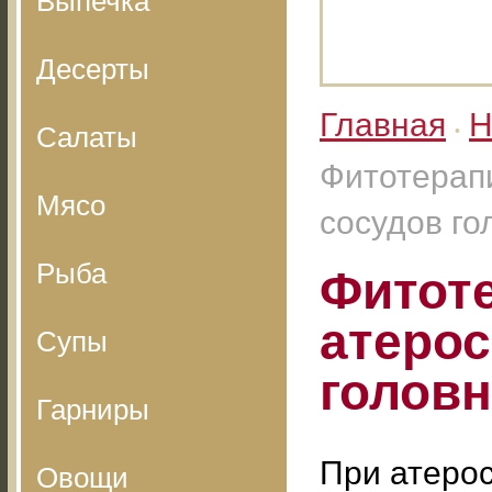
Выпечка
Десерты
Главная
Н
Салаты
•
Фитотерап
Мясо
сосудов го
Рыба
Фитот
атерос
Супы
головн
Гарниры
При атеро
Овощи