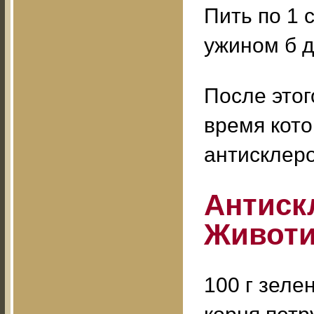
Пить по 1 
ужином б д
После этог
время кото
антисклеро
Антиск
Животи
100 г зеле