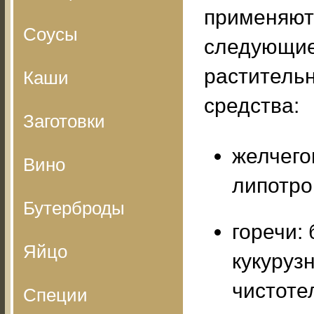
применяют
Соусы
следующи
раститель
Каши
средства:
Заготовки
желчего
Вино
липотро
Бутерброды
горечи:
Яйцо
кукуруз
чистоте
Специи