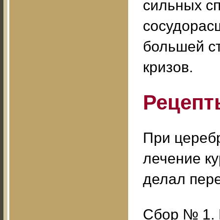
сильных с
сосудорас
большей с
кризов.
Рецепт
При цереб
лечение ку
делал пер
Сбор № 1. 