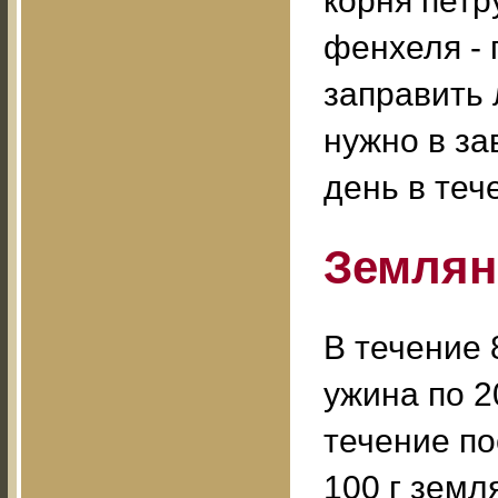
корня петр
фенхеля - 
заправить 
нужно в за
день в теч
Землян
В течение 
ужина по 2
течение п
100 г земл