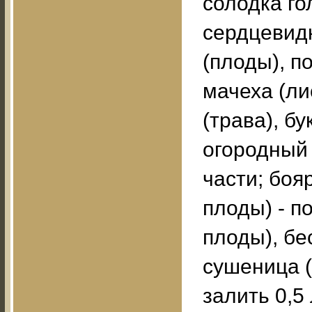
солодка гол
сердцевидн
(плоды), п
мачеха (ли
(трава), б
огородный 
части; боя
плоды) - п
плоды), бе
сушеница (т
залить 0,5