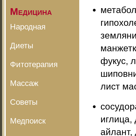
метабол
Медицина
гипохол
Народная
земляни
Диеты
манжетк
фукус, 
Фитотерапия
шиповни
Массаж
лист ма
Советы
сосудор
иглица,
Медпоиск
айлант,