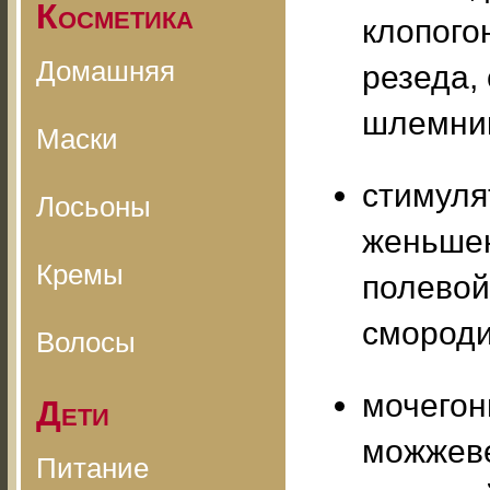
Косметика
клопого
Домашняя
резеда,
шлемник
Маски
стимуля
Лосьоны
женьшен
Кремы
полевой
смороди
Волосы
мочегон
Дети
можжеве
Питание