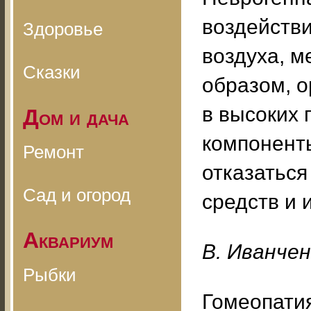
воздействи
Здоровье
воздуха, м
Сказки
образом, о
в высоких 
Дом и дача
компоненты
Ремонт
отказаться
Сад и огород
средств и 
Аквариум
B. Ивaнчeн
Рыбки
Гомеопатия