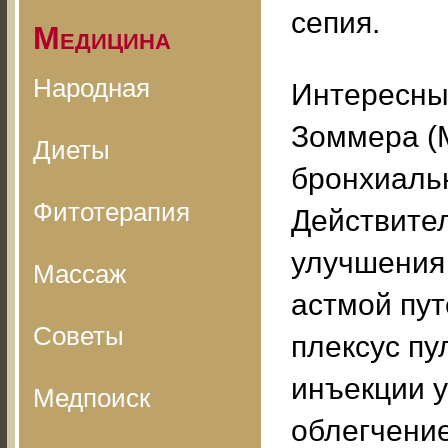
сепия.
Медицина
Народная
Интересны
Зоммера (М
Диеты
бронхиальн
Фитотерапия
Действител
улучшения
Массаж
астмой пу
Советы
плексус п
инъекции у
Медпоиск
облегчение