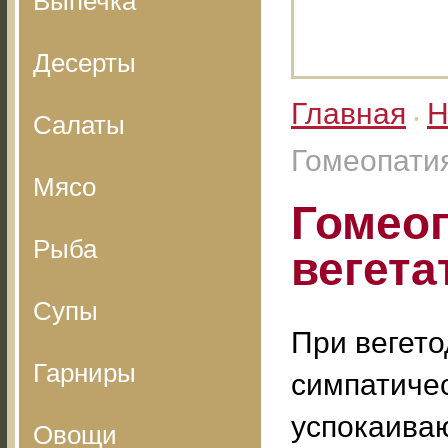
Выпечка
Десерты
Главная
Н
Салаты
•
Гомеопатия
Мясо
Гомеоп
Рыба
вегета
Супы
При вегет
Гарниры
симпатиче
успокаива
Овощи