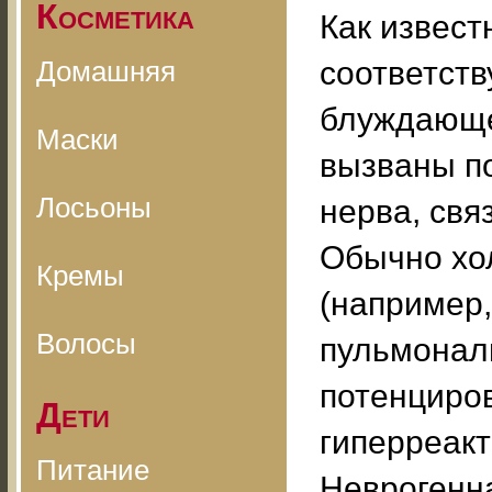
Косметика
Как извест
Домашняя
соответств
блуждающе
Маски
вызваны п
Лосьоны
нерва, свя
Обычно хо
Кремы
(например,
Волосы
пульмонал
потенциро
Дети
гиперреакт
Питание
Неврогенн