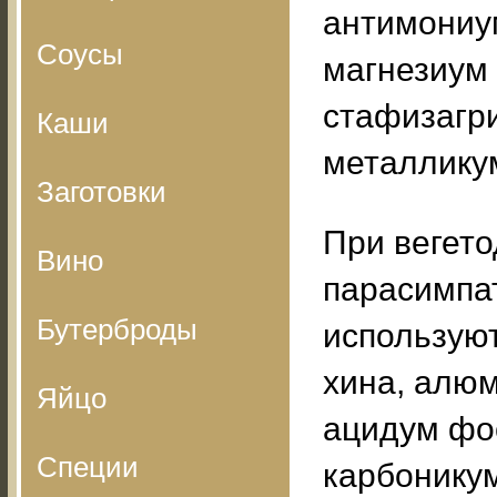
антимониум
Соусы
магнезиум 
стафизагри
Каши
металликум
Заготовки
При вегет
Вино
парасимпа
Бутерброды
используют
хина, алюм
Яйцо
ацидум фо
Специи
карбоникум