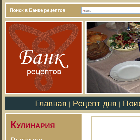
Поиск в Банке рецептов
Главная
Рецепт дня
Пои
|
|
Кулинария