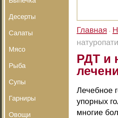
Выпечка
Десерты
Главная
Н
Салаты
•
натуропати
Мясо
РДТ и 
Рыба
лечени
Супы
Лечебное г
Гарниры
упорных го
многие бол
Овощи