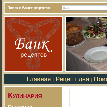
Поиск в Банке рецептов
Главная
Рецепт дня
Пои
|
|
Кулинария