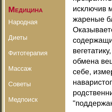
исключив м
Медицина
жареные б
Народная
Оказываетс
Диеты
содержащие
вегетатику
Фитотерапия
обмена вещ
Массаж
себе, изме
наваристог
Советы
родственни
Медпоиск
"поддержан