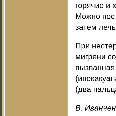
горячие и 
Можно пост
затем лечь
При нестер
мигрени со
вызванная
(ипекакуа
(два пальца
B. Ивaнчeн