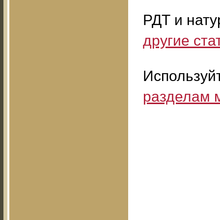
РДТ и нату
другие ста
Используй
разделам 