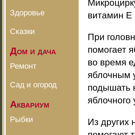
Микроцирк
Здоровье
витамин Е 
Сказки
При головн
помогает я
Дом и дача
во время е
Ремонт
яблочным у
Сад и огород
подышать 
яблочного у
Аквариум
Рыбки
Из других
помогают т