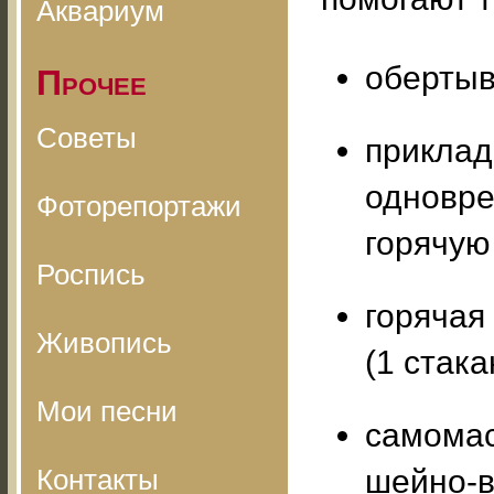
Аквариум
обертыв
Прочее
Советы
приклад
одновре
Фоторепортажи
горячую
Роспись
горячая
Живопись
(1 стака
Мои песни
самомас
Контакты
шейно-в