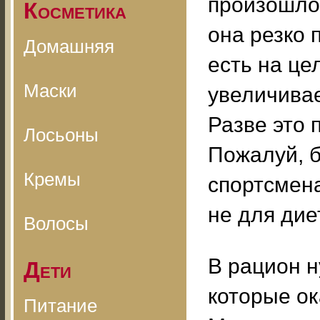
произошло
Косметика
она резко 
Домашняя
есть на це
Маски
увеличивае
Разве это 
Лосьоны
Пожалуй, б
Кремы
спортсмена
не для дие
Волосы
В рацион н
Дети
которые ок
Питание