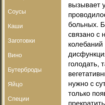
вызывает 
Соусы
проводило
больных. Б
Каши
связано с 
Заготовки
колебаний 
дисфункция
Вино
голодать, 
Бутерброды
вегетативн
нужно с су
Яйцо
только поя
Специи
прекратить