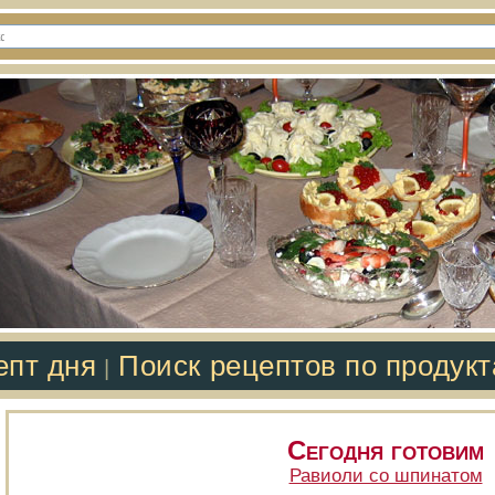
епт дня
Поиск рецептов по продук
|
Сегодня готовим
Равиоли со шпинатом