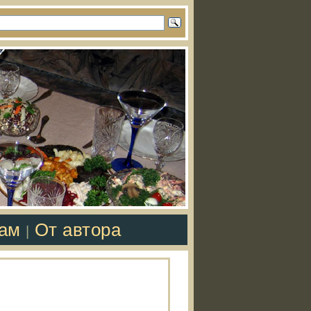
там
От автора
|