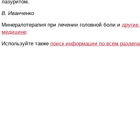
лазуритом.
B. Ивaнчeнкo
Минералотерапия при лечении головной боли и
другие
медицине
.
Используйте также
поиск информации по всем раздел