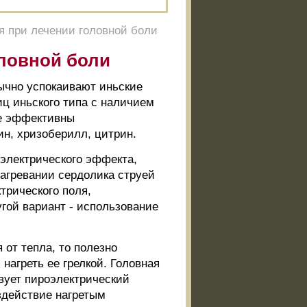
 при лечении головной боли
ловной боли
ычно успокаивают иньские
лиц иньского типа с наличием
ее эффективны
н, хризоберилл, цитрин.
электрического эффекта,
нагревании сердолика струей
трического поля,
гой вариант - использование
 от тепла, то полезно
нагреть ее грелкой. Головная
вует пироэлектрический
здействие нагретым