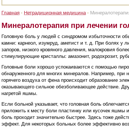
Главная
Нетрадиционная медицина
Минералотерапия
•
•
Минералотерапия при лечении го
Головную боль у людей с синдромом избыточности об
камни: карнеол, изумруд, аметист и т. д. При болях у 
запоров, низкого кровяного давления, малокровия бол
стимулирующие кристаллы: амазонит, родохрозит, руби
Головные боли хорошо успокаиваются с помощью пиро
обнаруженного для многих минералов. Например, при 
горячего воздуха от фена происходит образование элек
оказывающего сильное обезболивающее действие. Дру
нагретой яшмы.
Если больной указывает, что головная боль облегчается
приложить к месту боли пластинку или кусочек яшмы и 
боль проходит значительно быстрее. Здесь тоже дейст
эффект. Для некоторых больных более эффективно во