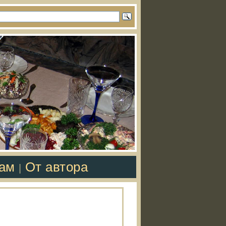
там
От автора
|