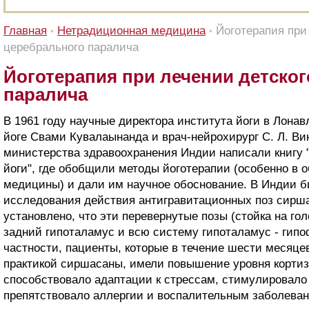
Главная
Нетрадиционная медицина
Йоготерапия при
•
•
церебрального паралича
Йоготерапия при лечении детско
паралича
В 1961 году научные директора института йоги в Лонав
йоге Свами Кувалаынанда и врач-нейрохирург С. Л. Ви
министерства здравоохранения Индии написали книгу 
йоги", где обобщили методы йоготерапии (особенно в 
медицины) и дали им научное обоснование. В Индии 
исследования действия антигравитационных поз сирш
установлено, что эти перевернутые позы (стойка на го
задний гипоталамус и всю систему гипоталамус - гипоф
частности, пациенты, которые в течение шести месяце
практикой сиршасаны, имели повышение уровня кортиз
способствовало адаптации к стрессам, стимулировало
препятствовало аллергии и воспалительным заболева