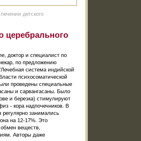
 лечении детского
го церебрального
ле, доктор и специалист по
некар, по предложению
"Лечебная система индийской
области психосоматической
были проведены специальные
асаны и сарвангасаны. Было
лове и березка) стимулируют
из - кора надпочечников. В
в регулярно занимались
она на 12-17%. Это
 обмен веществ,
ниям. Авторы даже