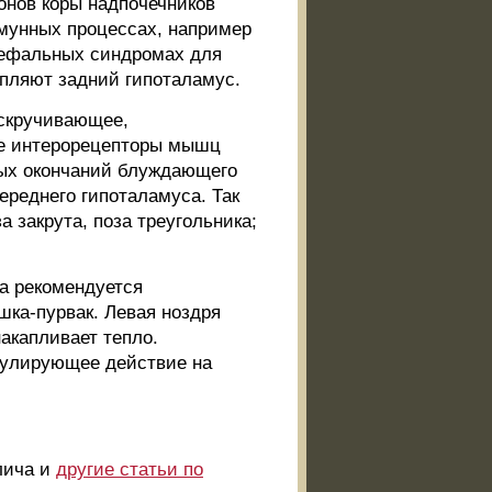
онов коры надпочечников
ммунных процессах, например
цефальных синдромах для
епляют задний гипоталамус.
скручивающее,
е интерорецепторы мышц
ных окончаний блуждающего
переднего гипоталамуса. Так
а закрута, поза треугольника;
а рекомендуется
шка-пурвак. Левая ноздря
накапливает тепло.
гулирующее действие на
лича и
другие статьи по