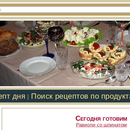
епт дня
Поиск рецептов по продук
|
Сегодня готовим
Равиоли со шпинатом