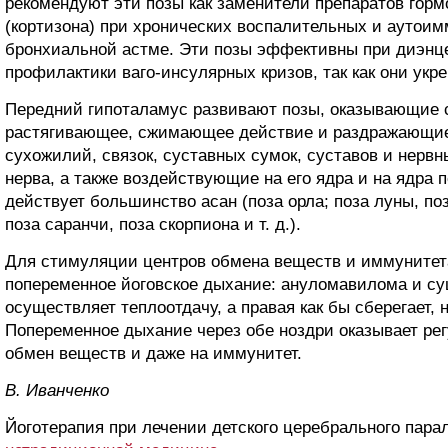
рекомендуют эти позы как заменители препаратов горм
(кортизона) при хронических воспалительных и аутои
бронхиальной астме. Эти позы эффективны при диэн
профилактики ваго-инсулярных кризов, так как они укр
Передний гипоталамус развивают позы, оказывающие 
растягивающее, сжимающее действие и раздражающи
сухожилий, связок, суставных сумок, суставов и нерв
нерва, а также воздействующие на его ядра и на ядра 
действует большинство асан (поза орла; поза луны, поз
поза саранчи, поза скорпиона и т. д.).
Для стимуляции центров обмена веществ и иммунитет
попеременное йоговское дыхание: ануломавилома и су
осуществляет теплоотдачу, а правая как бы сберегает, 
Попеременное дыхание через обе ноздри оказывает ре
обмен веществ и даже на иммунитет.
B. Ивaнчeнкo
Йоготерапия при лечении детского церебрального пара