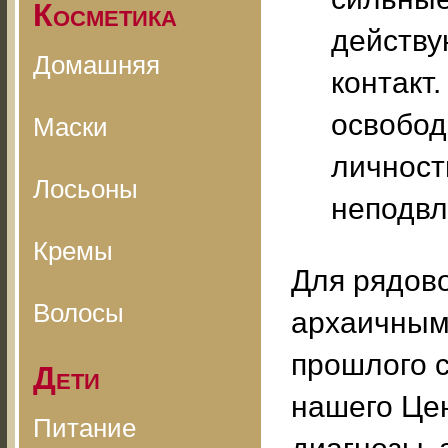
Косметика
действую
Домашняя
контакт.
освобод
Маски
личност
Лосьоны
неподвла
Кремы
Для рядово
Волосы
архаичным 
прошлого с
Дети
нашего Це
Питание