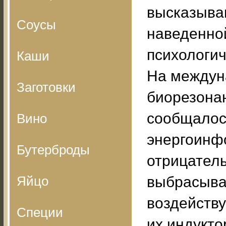
высказыва
Соусы
наведенно
психологич
Каши
На междун
Заготовки
биорезона
сообщалось
Вино
энергоинф
Бутерброды
отрицател
Яйцо
выбрасыва
воздейств
Специи
их индукто