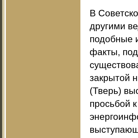
В Советск
другими в
подобные 
факты, по
существова
закрытой н
(Тверь) вы
просьбой к
энергоинф
выступающи