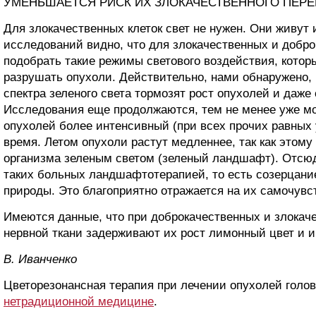
УМЕНЬШАЕТСЯ РИСК ИХ ЗЛОКАЧЕСТВЕННОГО ПЕР
Для злокачественных клеток свет не нужен. Они живут и
исследований видно, что для злокачественных и добр
подобрать такие режимы светового воздействия, котор
разрушать опухоли. Действительно, нами обнаружено, 
спектра зеленого света тормозят рост опухолей и даже
Исследования еще продолжаются, тем не менее уже мож
опухолей более интенсивный (при всех прочих равных 
время. Летом опухоли растут медленнее, так как этом
организма зеленым светом (зеленый ландшафт). Отсю
таких больных ландшафтотерапией, то есть созерцан
природы. Это благоприятно отражается на их самочувс
Имеются данные, что при доброкачественных и злокач
нервной ткани задерживают их рост лимонный цвет и и
B. Ивaнчeнкo
Цветорезонансная терапия при лечении опухолей голов
нетрадиционной медицине
.