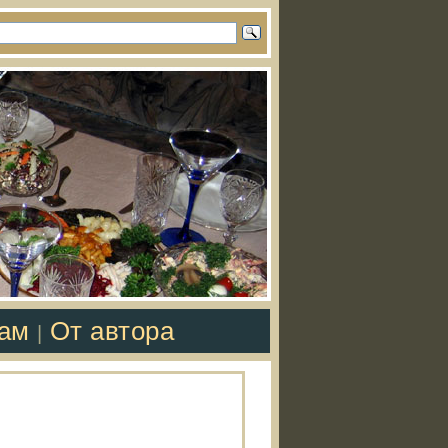
там
От автора
|