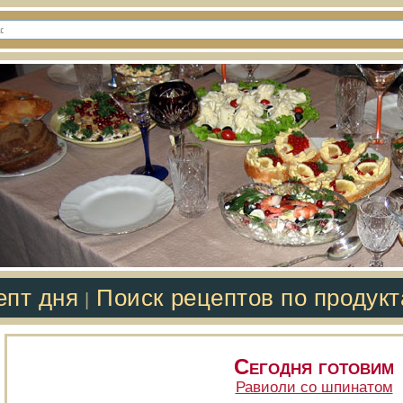
епт дня
Поиск рецептов по продук
|
Сегодня готовим
Равиоли со шпинатом