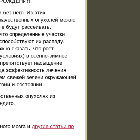
ЕРОЖДЕНИЯ.
 без него. Из этих
окачественных опухолей можно
ые будут рассеивать,
что определенные участки
 способствуют их распаду.
но сказать, что рост
условиях) в осенне-зимнее
у препятствует насыщение
да эффективность лечения
ием свежей зелени окружающей
твии и состоянии.
ественных опухолях из
ндиго.
ного мозга и
другие статьи по