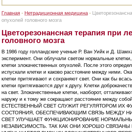
Главная
Нетрадиционная медицина
Цветорезонансна
•
•
опухолей головного мозга
Цветорезонансная терапия при л
головного мозга
В 1986 году голландские ученые Р. Ван Уийк и Д. Шам
эксперимент. Они облучали светом нормальные клетки,
клетки злокачественных опухолей. После этого опреде
испускали клетки и каково расстояние между ними. Ок
клетки притягивают и сохраняют свет. Они как бы всас
клетки притягиваются друг к другу. Клетки доброкачес
на свет. Злокачественные клетки, наоборот, отталкиваю
наружу и к тому же сокращают расстояние между со
ЕСТЕСТВЕННЫЙ СВЕТ СЛУЖИТ РЕГУЛЯТОРОМ ИХ 
СОСТОЯНИЯ, ОБЕСПЕЧИВАЮЩИМ СВЯЗЬ МЕЖДУ НИ
СВЕТ УЛУЧШАЕТ ФУНКЦИОНИРОВАНИЕ НОРМАЛЬНЫ
НЕЗАВИСИМОСТЬ. ТАК КАК ОНИ ХОРОШО СВЯЗАНЫ