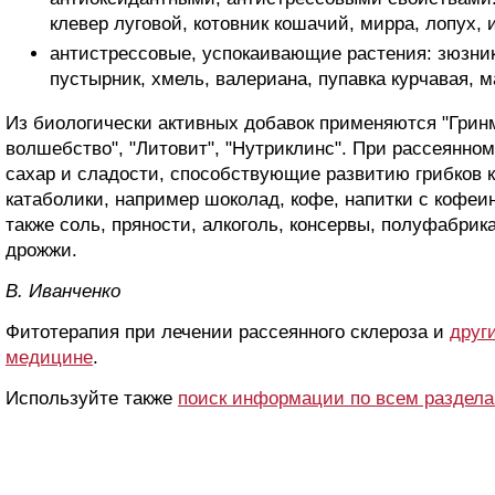
клевер луговой, котовник кошачий, мирра, лопух, 
антистрессовые, успокаивающие растения: зюзни
пустырник, хмель, валериана, пупавка курчавая, м
Из биологически активных добавок применяются "Гринма
волшебство", "Литовит", "Нутриклинс". При рассеянно
сахар и сладости, способствующие развитию грибков к
катаболики, например шоколад, кофе, напитки с кофеино
также соль, пряности, алкоголь, консервы, полуфабрик
дрожжи.
B. Ивaнчeнкo
Фитотерапия при лечении рассеянного склероза и
друг
медицине
.
Используйте также
поиск информации по всем раздел