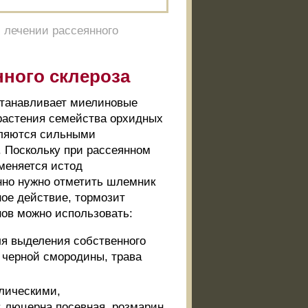
 лечении рассеянного
нного склероза
станавливает миелиновые
 растения семейства орхидных
вляются сильными
. Поскольку при рассеянном
меняется истод
нно нужно отметить шлемник
ное действие, тормозит
ов можно использовать:
ля выделения собственного
я черной смородины, трава
олическими,
 люцерна посевная, розмарин,