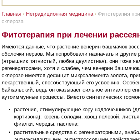
Главная
Нетрадиционная медицина
Фитотерапия при
•
•
склероза
Фитотерапия при лечении рассея
Имеются данные, что растение венерин башмачок вос
оболочки нервов. Мы попробовали назначать и другие
(ятрышник пятнистый, любка двулистная), они тоже я
регенераторами, хотя и слабее, чем венерин башмачок
склерозе имеется дефицит микроэлемента золота, при
лекарственный, способствующий его усвоению. Особе
байкальский, ведь он оказывает сильное антиаллерген
аутоиммунные процессы. Вместо синтетических гормон
растения, стимулирующие кору надпочечников (д
кортизона): корень солодки, хвощ полевой, листь
фиалки, череды, паслена;
растительные средства с регенераторными, анаб
антиоксидантными, антистрессовыми свойствами: