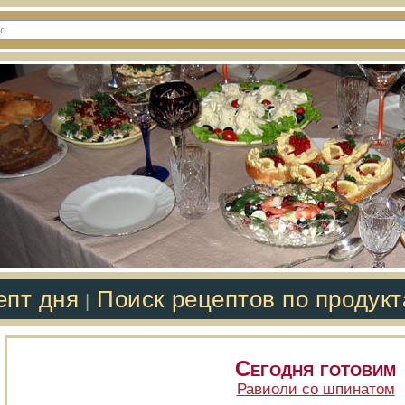
епт дня
Поиск рецептов по продук
|
Сегодня готовим
Равиоли со шпинатом