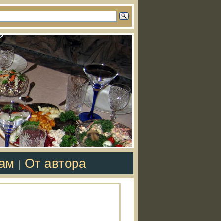
там
От автора
|