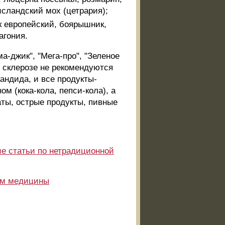
исландский мох (цетрария);
к европейский, боярышник,
агония.
-джик", "Мега-про", "Зеленое
м склерозе не рекомендуются
андида, и все продукты-
м (кока-кола, пепси-кола), а
аты, острые продукты, пивные
ие статьи по нетрадиционной
ам медицины