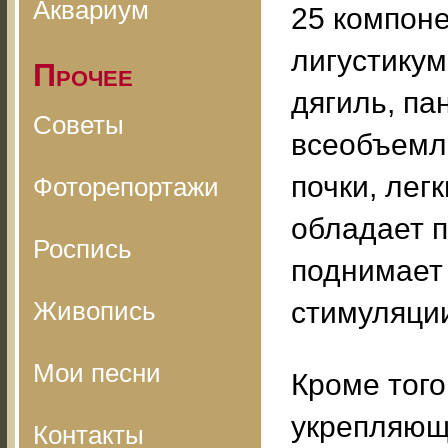
Аквариум
25 компоне
лигустикум
Прочее
дягиль, па
Советы
всеобъемл
почки, лег
Фоторепортажи
обладает 
Роспись
поднимает 
Живопись
стимуляции
Мои песни
Кроме того
укрепляюща
Контакты