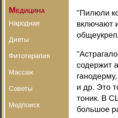
Медицина
"Пилюли ко
Народная
включают 
общеукреп
Диеты
"Астрагало
Фитотерапия
содержит а
Массаж
ганодерму,
и др. Это 
Советы
тоник. В 
Медпоиск
большое р