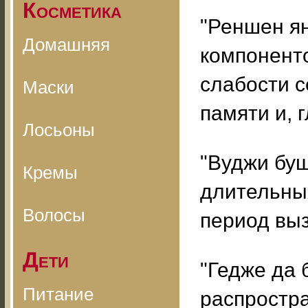
Косметика
"Реншен ян
Домашняя
компоненто
слабости с
Маски
памяти и, 
Лосьоны
"Вуджи буш
Кремы
длительны
Волосы
период вы
Дети
"Гедже да 
Питание
распростр