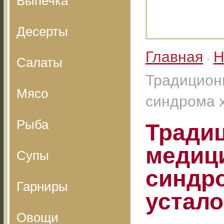
Выпечка
Десерты
Главная
Н
Салаты
•
Традицион
Мясо
синдрома 
Рыба
Традиц
медиц
Супы
синдр
Гарниры
устало
Овощи