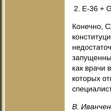
Е-36 + G
Конечно, С
конституци
недостаточ
запущенные
как врачи 
которых о
специалис
B. Ивaнчeн