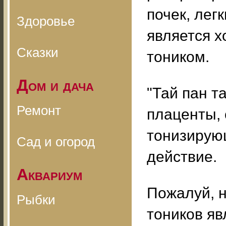
почек, лег
Здоровье
является 
Сказки
тоником.
Дом и дача
"Тай пан т
Ремонт
плаценты,
тонизирую
Сад и огород
действие.
Аквариум
Пожалуй, 
Рыбки
тоников яв