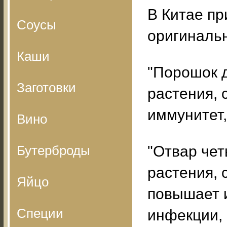
В Китае пр
Соусы
оригиналь
Каши
"Порошок д
Заготовки
растения,
иммунитет,
Вино
Бутерброды
"Отвар че
растения, 
Яйцо
повышает 
Специи
инфекции, 