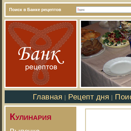
Поиск в Банке рецептов
Главная
Рецепт дня
Пои
|
|
Кулинария