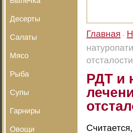
Выпечка
Десерты
Главная
Н
Салаты
•
натуропати
Мясо
отсталости
Рыба
РДТ и 
лечен
Супы
отстал
Гарниры
Считается,
Овощи