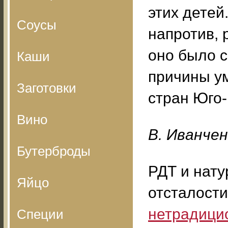
этих детей
Соусы
напротив, 
оно было с
Каши
причины у
Заготовки
стран Юго-
Вино
B. Ивaнчeн
Бутерброды
РДТ и нату
Яйцо
отсталости
нетрадици
Специи