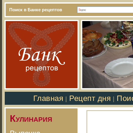
Поиск в Банке рецептов
Главная
Рецепт дня
Пои
|
|
Кулинария