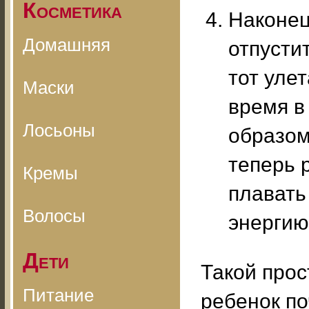
Косметика
Наконец
Домашняя
отпусти
тот улет
Маски
время в
Лосьоны
образом
теперь 
Кремы
плавать
Волосы
энергию
Дети
Такой прос
Питание
ребенок по