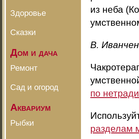
из неба (Ко
Здоровье
умственно
Сказки
B. Ивaнчeн
Дом и дача
Чакротера
Ремонт
умственной
Сад и огород
по нетрад
Аквариум
Используй
Рыбки
разделам 