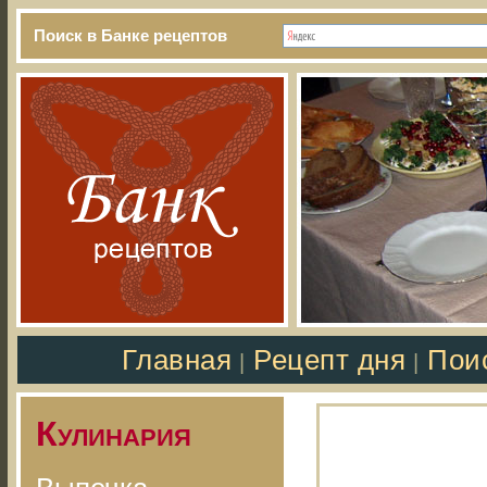
Поиск в Банке рецептов
Главная
Рецепт дня
Пои
|
|
Кулинария