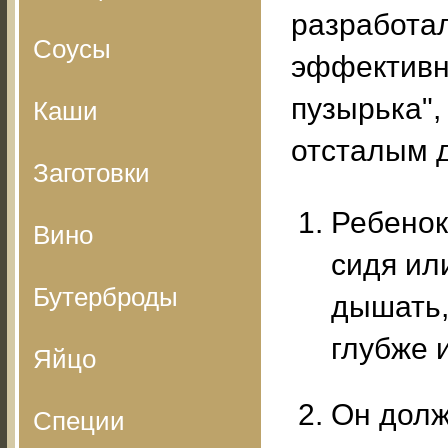
разработа
Соусы
эффективн
пузырька",
Каши
отсталым 
Заготовки
Ребенок
Вино
сидя ил
Бутерброды
дышать,
глубже 
Яйцо
Он долж
Специи