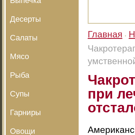
Выпечка
Десерты
Главная
Н
Салаты
•
Чакротера
Мясо
умственной
Рыба
Чакрот
при ле
Супы
отстал
Гарниры
Американс
Овощи