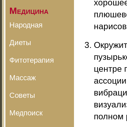
хорошее
Медицина
плюшево
Народная
нарисов
Диеты
Окружит
пузырьк
Фитотерапия
центре 
Массаж
ассоции
вибраци
Советы
визуали
Медпоиск
полном 