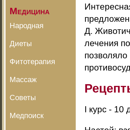
Интересна
Медицина
предложен
Народная
Д. Животич
лечения по
Диеты
позволяло 
Фитотерапия
противосу
Массаж
Рецепт
Советы
I курс - 10 
Медпоиск