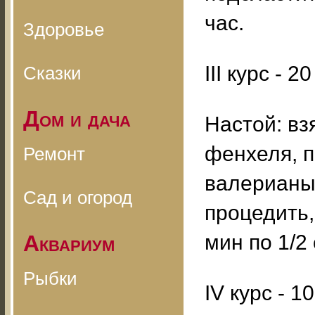
час.
Здоровье
III курс - 2
Сказки
Дом и дача
Настой: вз
фенхеля, 
Ремонт
валерианы,
Сад и огород
процедить,
Аквариум
мин по 1/2
Рыбки
IV курс - 1