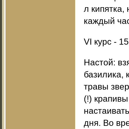
л кипятка,
каждый час
VI курс - 1
Настой: вз
базилика, 
травы звер
(!) крапивы
настаивать
дня. Во в