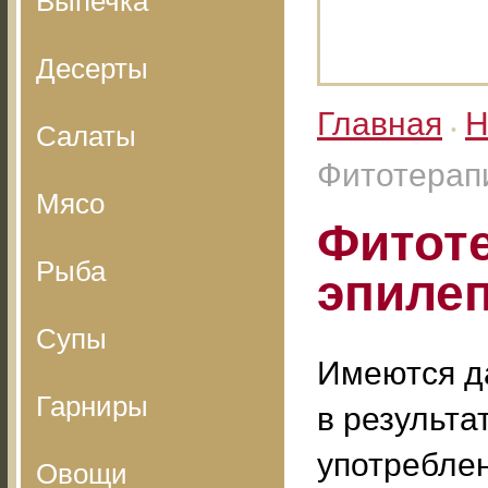
Выпечка
Десерты
Главная
Н
Салаты
•
Фитотерап
Мясо
Фитот
Рыба
эпиле
Супы
Имеются д
Гарниры
в результа
употребле
Овощи