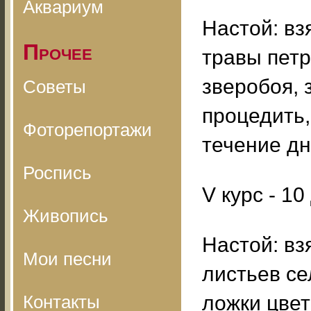
Аквариум
Настой: вз
Прочее
травы петр
зверобоя, з
Советы
процедить,
Фоторепортажи
течение дн
Роспись
V курс - 10
Живопись
Настой: вз
Мои песни
листьев се
Контакты
ложки цвет