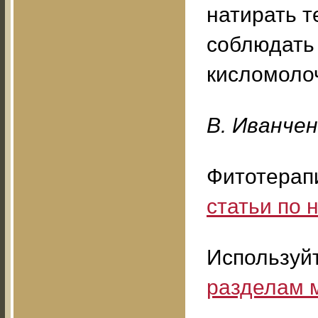
натирать т
соблюдать 
кисломоло
B. Ивaнчeн
Фитотерап
статьи по
Используй
разделам 