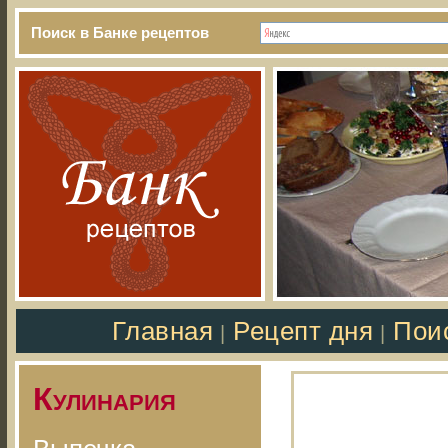
Поиск в Банке рецептов
Главная
Рецепт дня
Пои
|
|
Кулинария