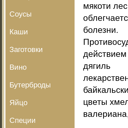
мякоти лес
Соусы
облегчаетс
болезни.
Каши
Противос
Заготовки
действием
дягиль
Вино
лекарствен
Бутерброды
байкальски
цветы хмел
Яйцо
валериана,
Специи