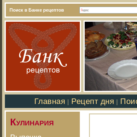
Поиск в Банке рецептов
Главная
Рецепт дня
Пои
|
|
Кулинария