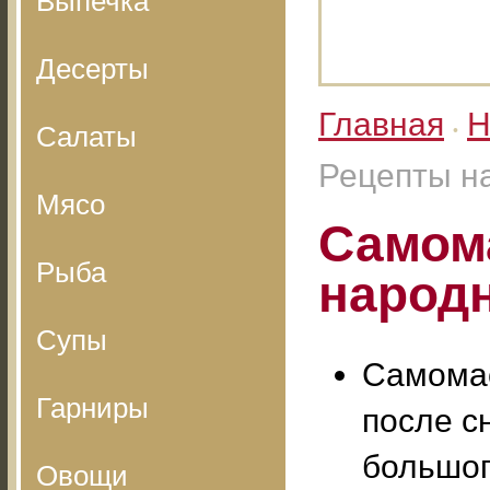
Выпечка
Десерты
Главная
Н
Салаты
•
Рецепты н
Мясо
Самом
Рыба
народ
Супы
Самомас
Гарниры
после с
большог
Овощи