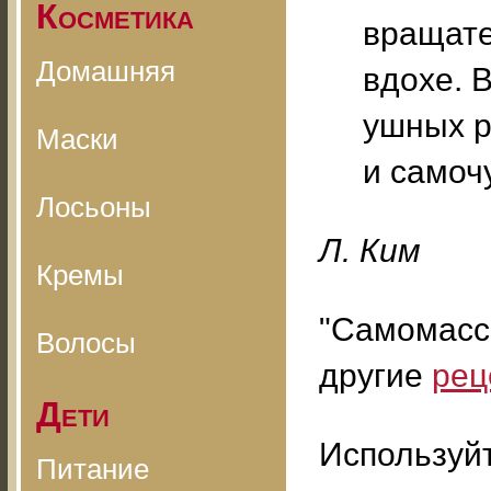
Косметика
вращате
Домашняя
вдохе. 
ушных р
Маски
и самоч
Лосьоны
Л. Ким
Кремы
"Самомасс
Волосы
другие
рец
Дети
Используй
Питание