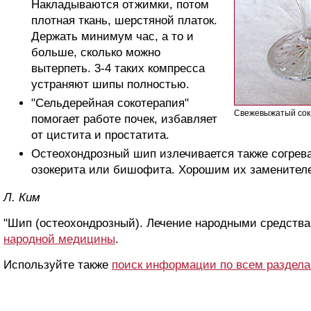
Накладываются отжимки, потом
плотная ткань, шерстяной платок.
Держать минимум час, а то и
больше, сколько можно
вытерпеть. 3-4 таких компресса
устраняют шипы полностью.
"Сельдерейная сокотерапия"
Свежевыжатый сок 
помогает работе почек, избавляет
от цистита и простатита.
Остеохондрозный шип излечивается также согре
озокерита или бишофита. Хорошим их заменителе
Л. Ким
"Шип (остеохондрозный). Лечение народными средства
народной медицины
.
Используйте также
поиск информации по всем раздел