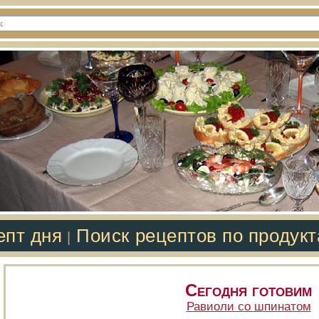
епт дня
Поиск рецептов по продук
|
Сегодня готовим
Равиоли со шпинатом