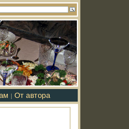
там
От автора
|