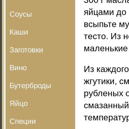
яйцами до
Соусы
всыпьте му
Каши
тесто. Из 
маленькие 
Заготовки
Вино
Из каждог
жгутики, с
Бутерброды
рубленых о
Яйцо
смазанный 
температур
Специи