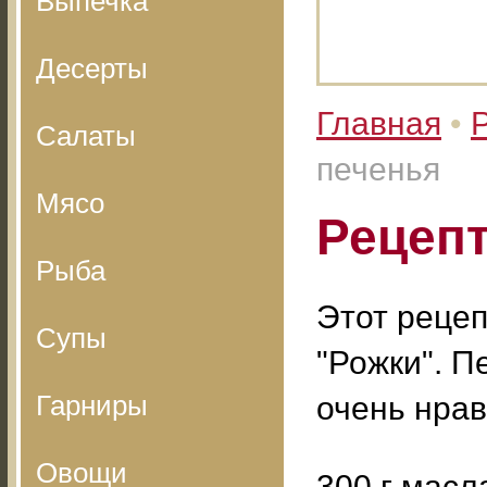
Выпечка
Десерты
Главная
•
Салаты
печенья
Мясо
Рецепт
Рыба
Этот рецеп
Супы
"Рожки". П
Гарниры
очень нрав
Овощи
300 г масл