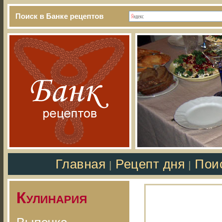
Поиск в Банке рецептов
Главная
Рецепт дня
Пои
|
|
Кулинария