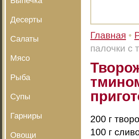
Выпечка
Десерты
Главная
•
Салаты
палочки с 
Мясо
Творо
Рыба
тмином
приго
Супы
Гарниры
200 г твор
100 г слив
Овощи