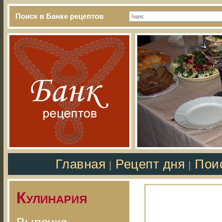
Поиск в Банке рецептов
Главная
Рецепт дня
Пои
|
|
Кулинария