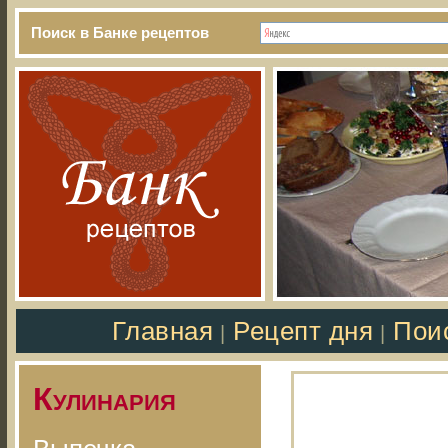
Поиск в Банке рецептов
Главная
Рецепт дня
Пои
|
|
Кулинария