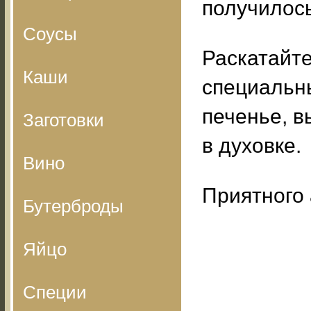
получилось
Соусы
Раскатайте
Каши
специальн
печенье, в
Заготовки
в духовке.
Вино
Приятного 
Бутерброды
Яйцо
Специи