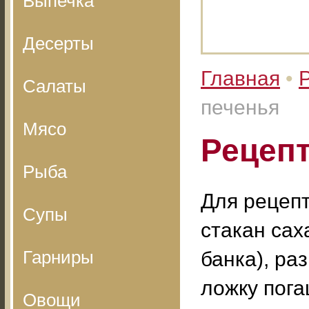
Выпечка
Десерты
Главная
•
Салаты
печенья
Мясо
Рецепт
Рыба
Для рецепт
Супы
стакан сах
Гарниры
банка), раз
ложку пога
Овощи