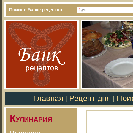
Поиск в Банке рецептов
Главная
Рецепт дня
Пои
|
|
Кулинария