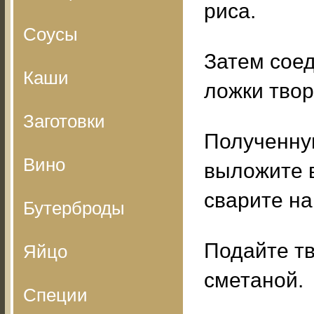
риса.
Соусы
Затем соед
Каши
ложки твор
Заготовки
Полученну
Вино
выложите 
сварите на
Бутерброды
Подайте тв
Яйцо
сметаной.
Специи