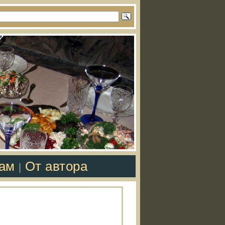
там
От автора
|