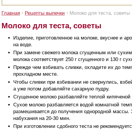
Главная
•
Рецепты выпечки
•
Молоко для теста, советы
Молоко для теста, советы
Изделие, приготовленное на молоке, вкуснее и ар
на воде.
При замене свежего молока сгущенным или сухим 
молока соответствует 250 г сгущенного и 130 г сух
Прежде чем взбивать сливки, охладите их до тем
прохладном месте.
Чтобы сливки при взбивании не свернулись, взбей
а уже потом добавляйте сахарную пудру.
Сгущенное молоко разбавляйте теплой кипяченой 
Сухое молоко разбавляется водой комнатной тем
размешивается до получения однородной массы. 
набухания на 20-30 мин.
При изготовлении сдобного теста не рекомендуетс