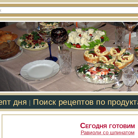
епт дня
Поиск рецептов по продук
|
Сегодня готовим
Равиоли со шпинатом