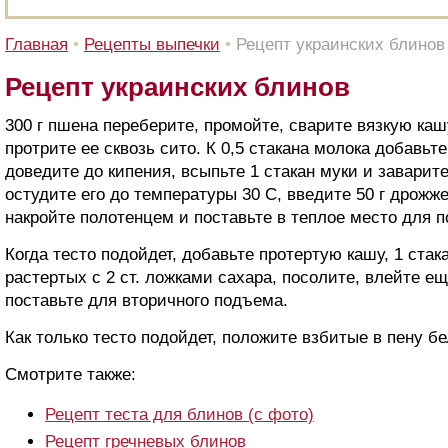
Главная
•
Рецепты выпечки
•
Рецепт украинских блинов
Рецепт украинских блинов
300 г пшена переберите, промойте, сварите вязкую кашу
протрите ее сквозь сито. К 0,5 стакана молока добавьте
доведите до кипения, всыпьте 1 стакан муки и заварите
остудите его до температуры 30 С, введите 50 г дрожж
накройте полотенцем и поставьте в теплое место для 
Когда тесто подойдет, добавьте протертую кашу, 1 стак
растертых с 2 ст. ложками сахара, посолите, влейте ещ
поставьте для вторичного подъема.
Как только тесто подойдет, положите взбитые в пену б
Смотрите также:
Рецепт теста для блинов (с фото)
Рецепт гречневых блинов