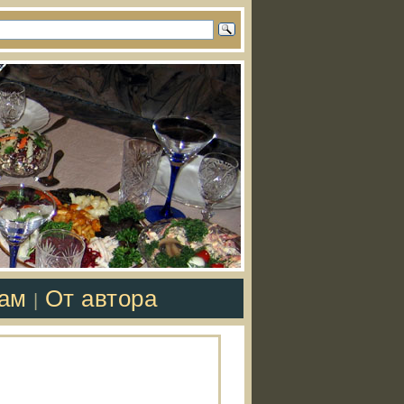
там
От автора
|