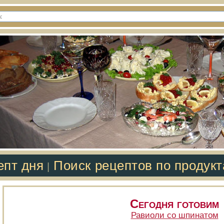
епт дня
Поиск рецептов по продук
|
Сегодня готовим
Равиоли со шпинатом