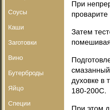
При непре
Соусы
проварите 
Каши
Затем тест
помешивая
Заготовки
Вино
Подготовл
смазанный
Бутерброды
духовке в 
Яйцо
180-200С.
Специи
При этом д