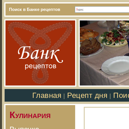
Поиск в Банке рецептов
Главная
Рецепт дня
Пои
|
|
Кулинария