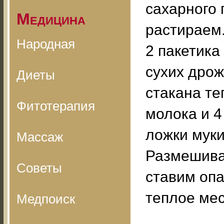
сахарного 
Медицина
растираем
Народная
2 пакетика 
сухих дрож
Диеты
стакана те
Фитотерапия
молока и 4
ложки муки
Массаж
Размешива
Советы
ставим опа
теплое мес
Медпоиск