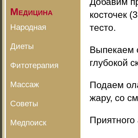
Добавим п
Медицина
косточек (
Народная
тесто.
Диеты
Выпекаем 
глубокой с
Фитотерапия
Массаж
Подаем ола
жару, со с
Советы
Приятного 
Медпоиск