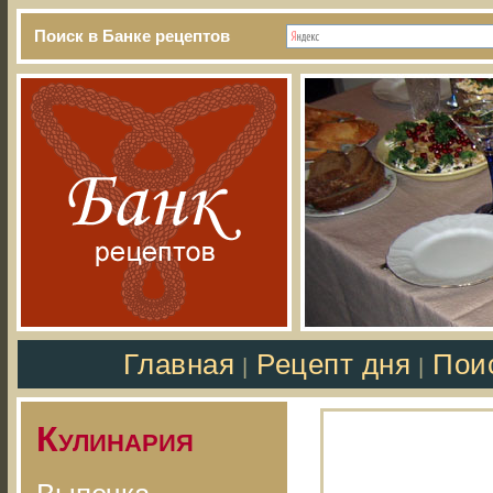
Поиск в Банке рецептов
Главная
Рецепт дня
Пои
|
|
Кулинария