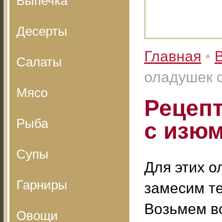
Выпечка
Десерты
Главная
•
Салаты
оладушек с
Мясо
Рецеп
Рыба
с изюм
Супы
Для этих 
Гарниры
замесим те
Возьмем во
Овощи