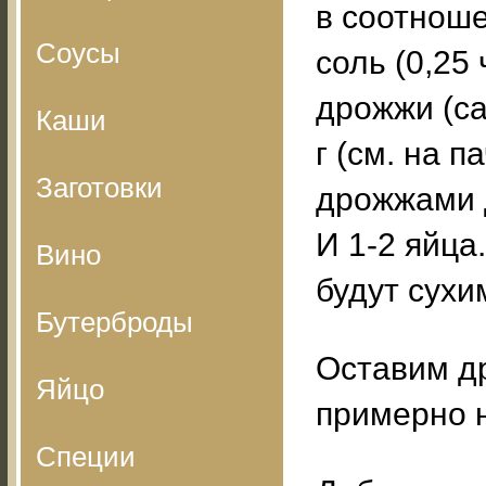
в соотноше
Соусы
соль (0,25 
дрожжи (са
Каши
г (см. на п
Заготовки
дрожжами д
И 1-2 яйца
Вино
будут сухи
Бутерброды
Оставим д
Яйцо
примерно н
Специи