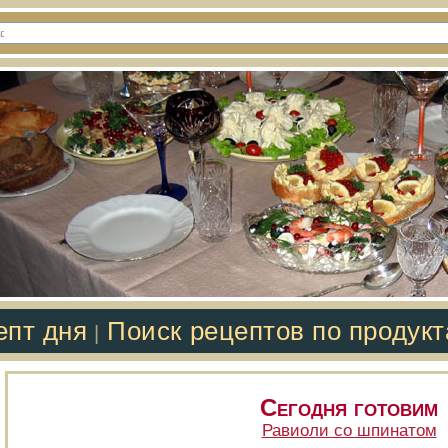
епт дня
Поиск рецептов по продук
|
Сегодня готовим
Равиоли со шпинатом