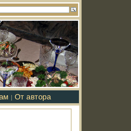
там
От автора
|