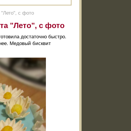
"Лето", с фото
а "Лето", с фото
готовила достаточно быстро.
анее. Медовый бисквит