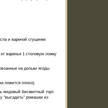
асла и вареной сгущенки
 от варенья 1 столовую ложку
резанные на дольки ягоды
а ложится плохо).
ть медовый бисквитный торт.
ху "высадить" ромашки из