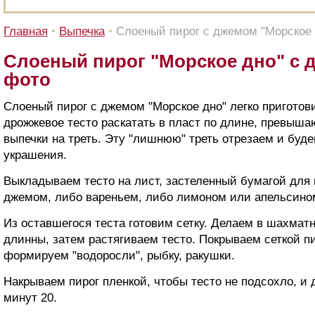
Главная
•
Выпечка
•
Слоеный пирог с джемом "Морское 
Слоеный пирог "Морское дно" с д
фото
Слоеный пирог с джемом "Морское дно" легко приготови
дрожжевое тесто раскатать в пласт по длине, превыш
выпечки на треть. Эту "лишнюю" треть отрезаем и буд
украшения.
Выкладываем тесто на лист, застеленный бумагой для
джемом, либо вареньем, либо лимоном или апельсином
Из оставшегося теста готовим сетку. Делаем в шахмат
длинны, затем растягиваем тесто. Покрываем сеткой п
формируем "водоросли", рыбку, ракушки.
Накрываем пирог пленкой, чтобы тесто не подсохло, и
минут 20.