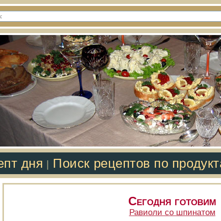
епт дня
Поиск рецептов по продук
|
Сегодня готовим
Равиоли со шпинатом