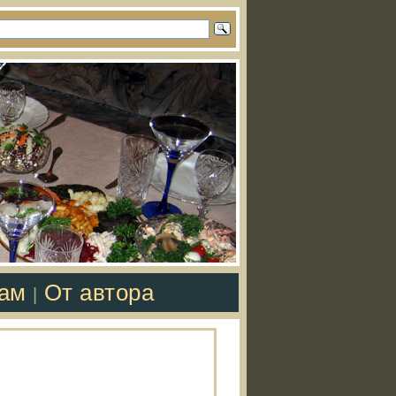
там
От автора
|