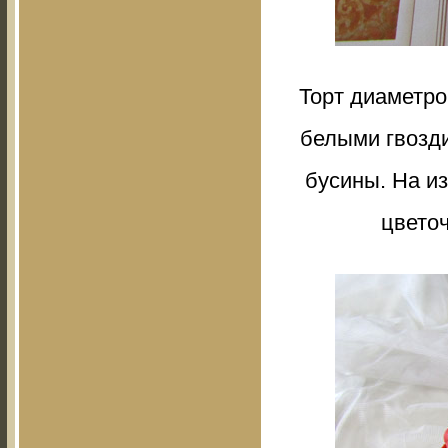
Торт диаметро
белыми гвозди
бусины. На из
цветоч