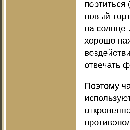
портиться 
новый торт
на солнце 
хорошо пах
воздействи
отвечать 
Поэтому ч
используют
откровенн
противопо