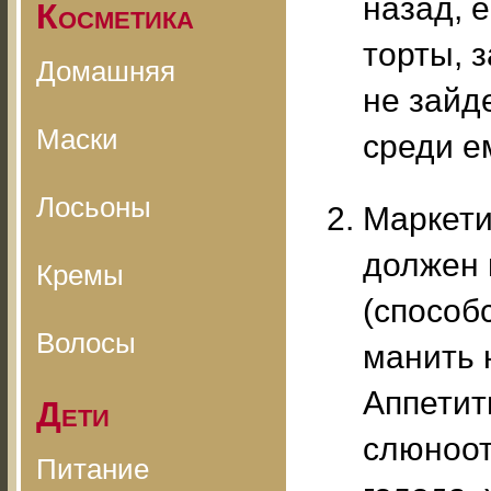
назад, 
Косметика
торты, 
Домашняя
не зайде
Маски
среди е
Лосьоны
Маркети
должен 
Кремы
(способ
Волосы
манить 
Аппетит
Дети
слюноот
Питание