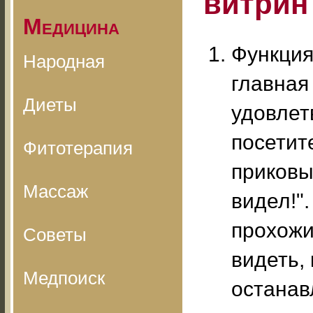
витрин
Медицина
Функция
Народная
главная
Диеты
удовлет
посетит
Фитотерапия
приковы
Массаж
видел!"
прохожи
Советы
видеть,
Медпоиск
останав