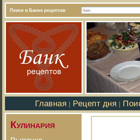
Поиск в Банке рецептов
Главная
Рецепт дня
Пои
|
|
Кулинария