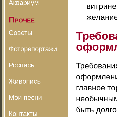
Аквариум
витрине
желание
Прочее
Советы
Требов
оформл
Фоторепортажи
Роспись
Требовани
оформлени
Живопись
главное то
Мои песни
необычным,
быть долг
Контакты