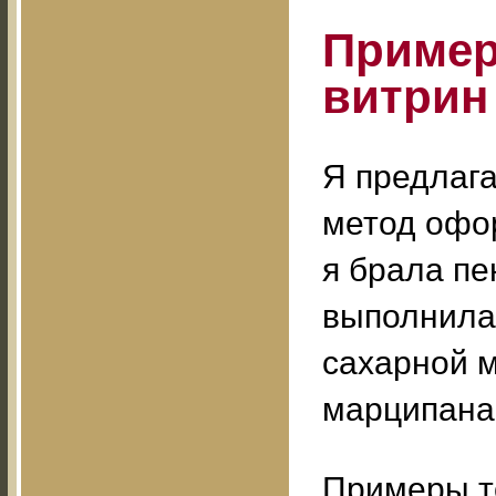
Пример
витрин
Я предлаг
метод офо
я брала пе
выполнила
сахарной м
марципана
Примеры т