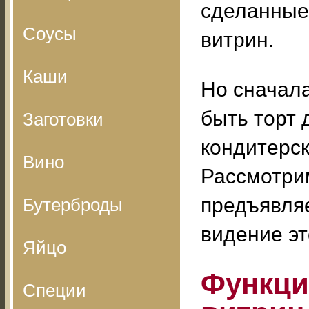
сделанные
Соусы
витрин.
Каши
Но сначал
быть торт
Заготовки
кондитерск
Вино
Рассмотри
предъявляе
Бутерброды
видение эт
Яйцо
Функци
Специи