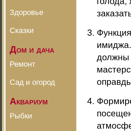
голода,
Здоровье
заказат
Сказки
Функция
имиджа.
Дом и дача
должны 
Ремонт
мастерс
оправды
Сад и огород
Аквариум
Формиро
посещен
Рыбки
атмосфе