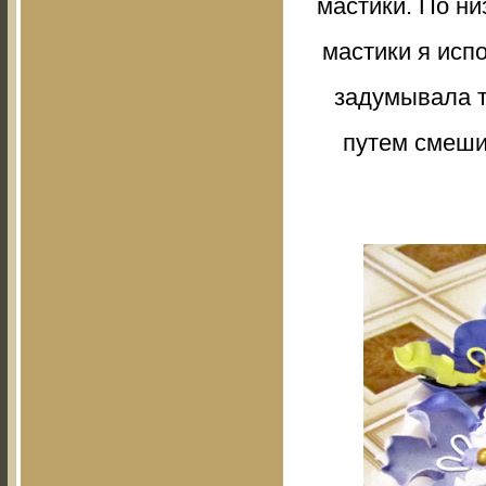
мастики. По ни
мастики я исп
задумывала т
путем смеши