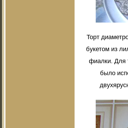
Торт диаметр
букетом из ли
фиалки. Для 
было исп
двухярус