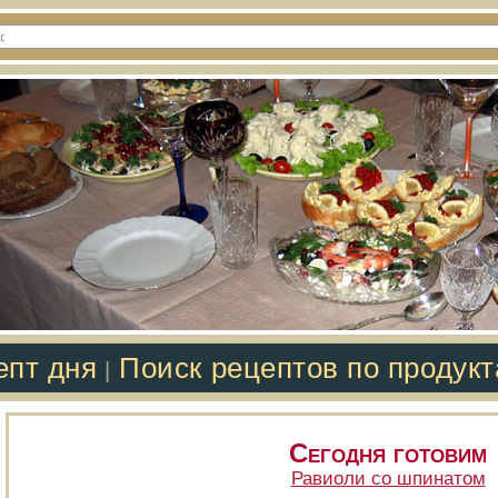
епт дня
Поиск рецептов по продук
|
Сегодня готовим
Равиоли со шпинатом