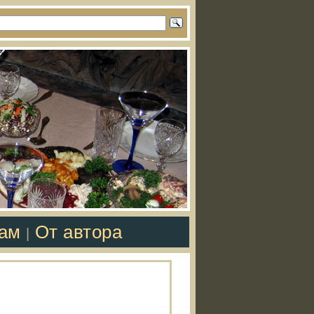
там
От автора
|