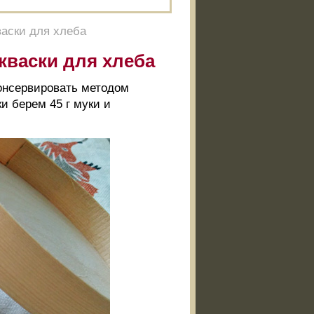
аски для хлеба
кваски для хлеба
консервировать методом
и берем 45 г муки и