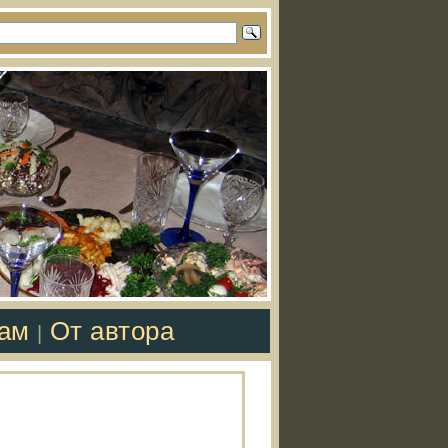
там
От автора
|