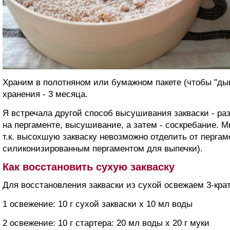
Храним в полотняном или бумажном пакете (чтобы "дыш
хранения - 3 месяца.
Я встречала другой способ высушивания закваски - ра
на пергаменте, высушивание, а затем - соскребание. М
т.к. высохшую закваску невозможно отделить от пергам
силиконизированным пергаментом для выпечки).
Как восстановить сухую закваску
Для восстановления закваски из сухой освежаем 3-крат
1 освежение: 10 г сухой закваски х 10 мл воды
2 освежение: 10 г стартера: 20 мл воды х 20 г муки