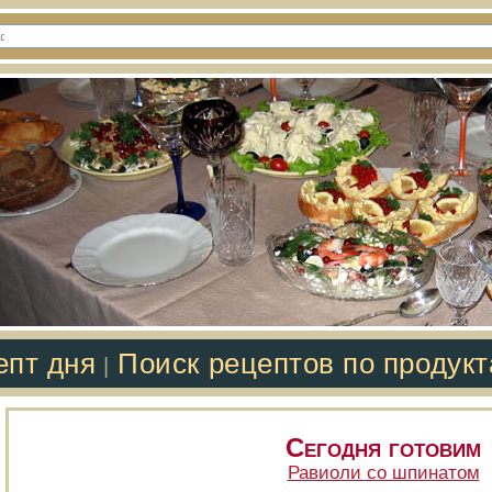
епт дня
Поиск рецептов по продук
|
Сегодня готовим
Равиоли со шпинатом