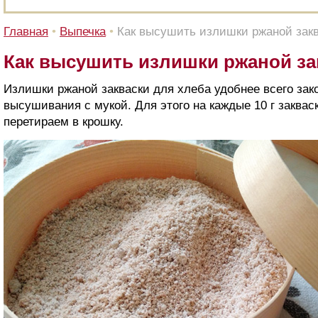
Главная
•
Выпечка
•
Как высушить излишки ржаной закв
Как высушить излишки ржаной за
Излишки ржаной закваски для хлеба удобнее всего за
высушивания с мукой. Для этого на каждые 10 г закваск
перетираем в крошку.