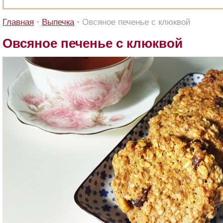
Главная
•
Выпечка
•
Овсяное печенье с клюквой
Овсяное печенье с клюквой