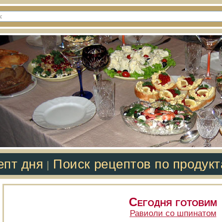
епт дня
Поиск рецептов по продук
|
Сегодня готовим
Равиоли со шпинатом