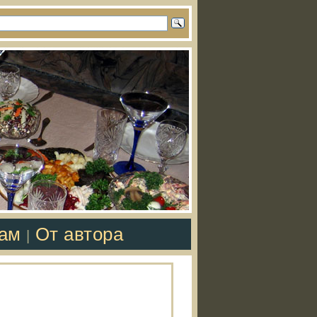
там
От автора
|