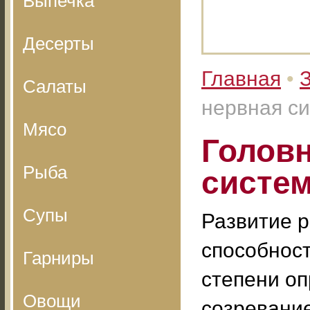
Выпечка
Десерты
Главная
•
Салаты
нервная с
Мясо
Головн
Рыба
систем
Супы
Развитие 
способност
Гарниры
степени о
Овощи
созревание