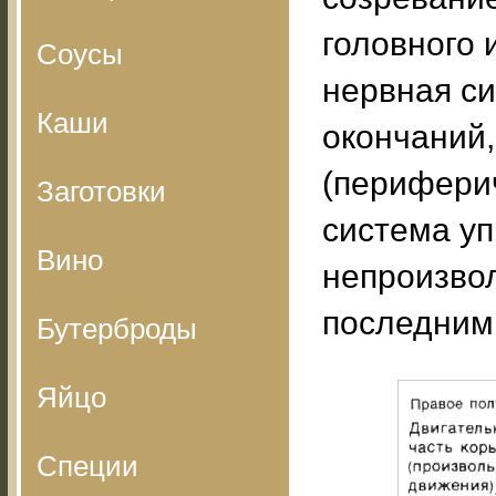
головного 
Соусы
нервная си
Каши
окончаний,
(перифери
Заготовки
система уп
Вино
непроизво
последним
Бутерброды
Яйцо
Специи