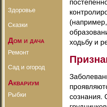
постепенно
Здоровье
контролиро
(например,
Сказки
образован
Дом и дача
ходьбу и р
Ремонт
Призна
Сад и огород
Заболеван
Аквариум
проявляютс
Рыбки
сознания. 
грудничков