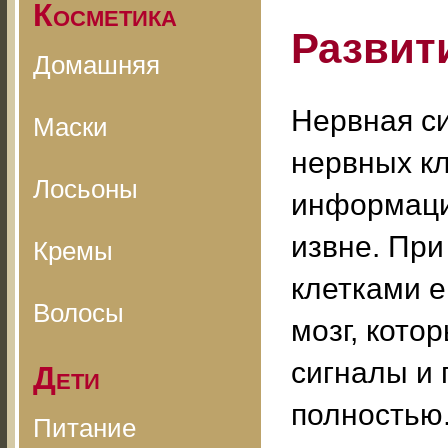
Косметика
Развит
Домашняя
Нервная с
Маски
нервных кл
Лосьоны
информацию
извне. Пр
Кремы
клетками е
Волосы
мозг, кото
сигналы и 
Дети
полностью
Питание