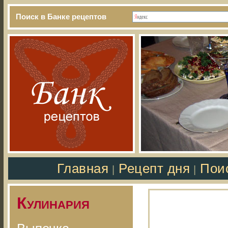
Поиск в Банке рецептов
Главная
Рецепт дня
Пои
|
|
Кулинария