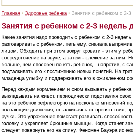
Главная
•
Здоровье ребенка
•
Занятия с ребенком с 2-3
Занятия с ребенком с 2-3 недель 
Какие занятия надо проводить с ребенком с 2-3 недель
разговаривать с ребенком, петь ему, сначала выпрямив
лицом. Обходить при этом вокруг кровати - этим у реб
сосредоточение на звуке, а затем - слежение за ним. Н
больше, чем способен понять ребенок, - напротив, с са
подталкивать его к постижению новых понятий. На тре
младенца улыбку и поддерживать его в оживленном со
Перед каждым кормлением и сном вызывать у ребенка
выкладывать на живот, периодически подставляя свою л
на это ребенок рефлекторно на несколько мгновений п
ползающие движения, отталкиваясь от препятствия, пр
ручки. Это упражнение помогает развивать способност
головку и укрепляет брюшные мышцы. Когда станет зам
следует повернуть его на спину. Феномен Бауэра исчез