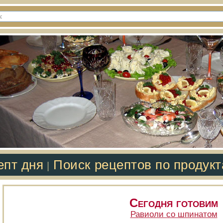
епт дня
Поиск рецептов по продук
|
Сегодня готовим
Равиоли со шпинатом