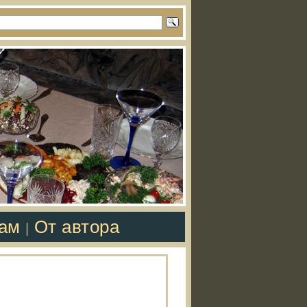
там
От автора
|