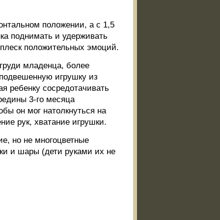
.
онтальном положении, а с 1,5
нка поднимать и удерживать
всплеск положительных эмоций.
груди младенца, более
 подвешенную игрушку из
гая ребенку сосредотачивать
редины 3-го месяца
обы он мог натолкнуться на
ние рук, хватание игрушки.
е, но не многоцветные
ки и шары (дети руками их не