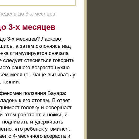
 недель до 3-х месяцев
до 3-х месяцев
 до 3-х месяцев? Ласково
шись, а затем склоняясь над
енка стимулируется сначала
е следует стесняться говорить
мого раннего возраста нужно
тьем месяце - чаще вызывать у
стоянии.
 феномен ползания Бауэра:
адонь к его стопам. В ответ
однимает головку и совершает
и этом работают и ножки, и
ь поднимать и удерживать
етно, что ребенок утомился,
ает с 4-месячного возраста и