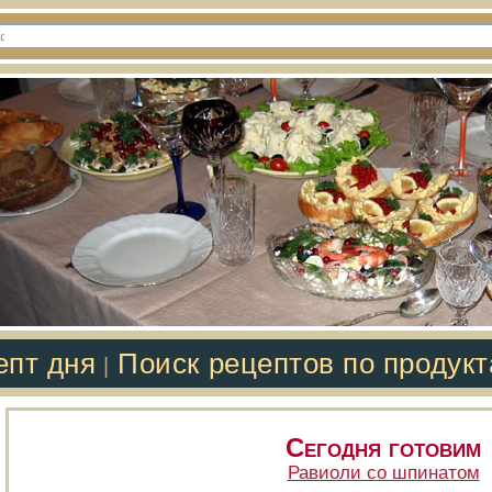
епт дня
Поиск рецептов по продук
|
Сегодня готовим
Равиоли со шпинатом