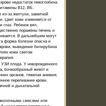
в крови недостаток гемоглобина
итамины В12, В6..
 из-за желтухи, заметной
и. Цвет кожи изменяется от
 глаз. Ребенок вял,
ественно поражены печень и
чивается. В дальнейшем могут
та форма болезни опасна и
 крови, выведение билирубина
слоях кожи светом
ерапия.
и УЗИ плода. У новорожденного
а, бочкообразный живот и
нних органов, тяжелая анемия;
нное переливание крови.
ечной и дыхательной
.
и молочными смесями или