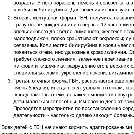
возраста. У него поражены печень и селезенка, а 
и избыток билирубина. Для лечения используют в
Вторая, желтушная форма ГБН, получила название
сразу после рождения или в первые 12 часов жизн
апельсинового до светло-лимонного, желтеют белки
малоподвижен, плохо срабатывают рефлексы; сущ
селезенка. Количество билирубина в крови увели
появиться отеки, иногда кожные кровоизлияния. Э
требует сложного лечения: заменное переливание
из крови и кишечника, разрушение его в верхних 
специальных ламп, укрепление печени, витаминот
Третья, отечная форма ГБН, распознается еще пр
очень бледная, иногда с желтушным оттенком, кож
всюду заметны отеки, поражено множество внутре
дети мало жизнеспособны. Им срочно делают заме
Проводятся мероприятия по восстановлению серд
деятельности - настолько далеко заходит болезнь
Всех детей с ГБН начинают кормить адаптированным