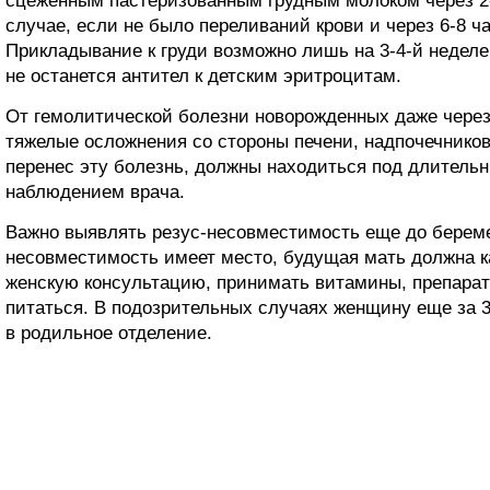
сцеженным пастеризованным грудным молоком через 2-
случае, если не было переливаний крови и через 6-8 ч
Прикладывание к груди возможно лишь на 3-4-й неделе
не останется антител к детским эритроцитам.
От гемолитической болезни новорожденных даже через
тяжелые осложнения со стороны печени, надпочечников,
перенес эту болезнь, должны находиться под длитель
наблюдением врача.
Важно выявлять резус-несовместимость еще до береме
несовместимость имеет место, будущая мать должна 
женскую консультацию, принимать витамины, препарат
питаться. В подозрительных случаях женщину еще за 
в родильное отделение.