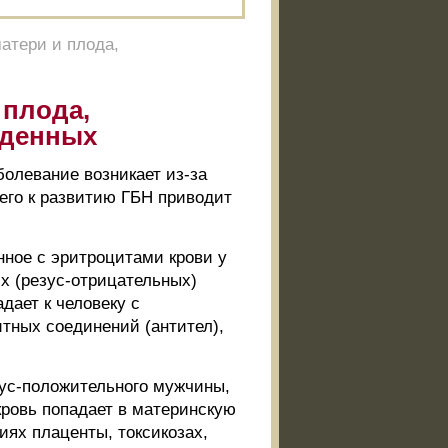
атери и плода,
 плода,
жденных
болевание возникает из-за
его к развитию ГБН приводит
нное с эритроцитами крови у
х (резус-отрицательных)
дает к человеку с
тных соединений (антител),
зус-положительного мужчины,
кровь попадает в материнскую
иях плаценты, токсикозах,