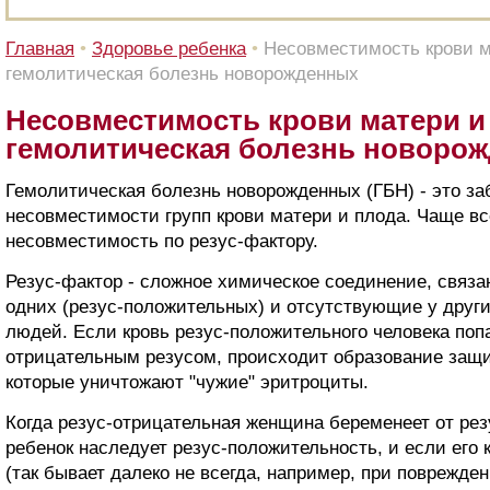
Главная
•
Здоровье ребенка
•
Несовместимость крови м
гемолитическая болезнь новорожденных
Несовместимость крови матери и
гемолитическая болезнь новоро
Гемолитическая болезнь новорожденных (ГБН) - это за
несовместимости групп крови матери и плода. Чаще вс
несовместимость по резус-фактору.
Резус-фактор - сложное химическое соединение, связа
одних (резус-положительных) и отсутствующие у други
людей. Если кровь резус-положительного человека попа
отрицательным резусом, происходит образование защи
которые уничтожают "чужие" эритроциты.
Когда резус-отрицательная женщина беременеет от ре
ребенок наследует резус-положительность, и если его 
(так бывает далеко не всегда, например, при поврежден