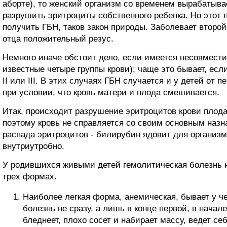
аборте), то женский организм со временем вырабатыва
разрушить эритроциты собственного ребенка. Но этот 
получить ГБН, таков закон природы. Заболевает второ
отца положительный резус.
Немного иначе обстоит дело, если имеется несовмест
известные четыре группы крови); чаще это бывает, если 
II или III. В этих случаях ГБН случается и у детей от 
при условии, что кровь матери и плода смешивается.
Итак, происходит разрушение эритроцитов крови плода
поэтому кровь не справляется со своим основным назна
распада эритроцитов - билирубин ядовит для организм
внутриутробно.
У родившихся живыми детей гемолитическая болезнь 
трех формах.
Наиболее легкая форма, анемическая, бывает у ч
болезнь не сразу, а лишь в конце первой, в начал
бледнеет, плохо сосет и набирает массу, ведет се