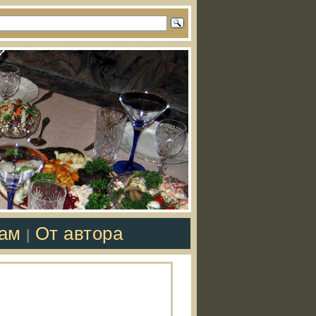
там
От автора
|