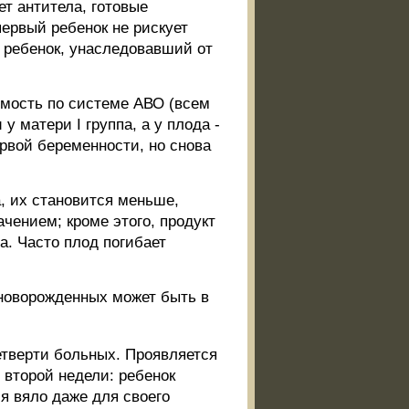
ет антитела, готовые
первый ребенок не рискует
й ребенок, унаследовавший от
имость по системе АВО (всем
у матери I группа, а у плода -
первой беременности, но снова
, их становится меньше,
чением; кроме этого, продукт
а. Часто плод погибает
новорожденных может быть в
етверти больных. Проявляется
е второй недели: ребенок
бя вяло даже для своего