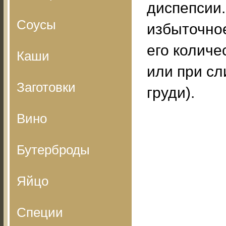
диспепсии.
Соусы
избыточно
его колич
Каши
или при с
Заготовки
груди).
Вино
Бутерброды
Яйцо
Специи