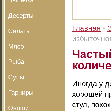
Выпечка
Десерты
Главная
•
Салаты
избыточног
Мясо
Частый
Рыба
количе
Супы
Иногда у 
Гарниры
хорошей п
стул, похо
Овощи