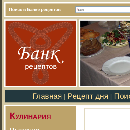
Поиск в Банке рецептов
Главная
Рецепт дня
Пои
|
|
Кулинария