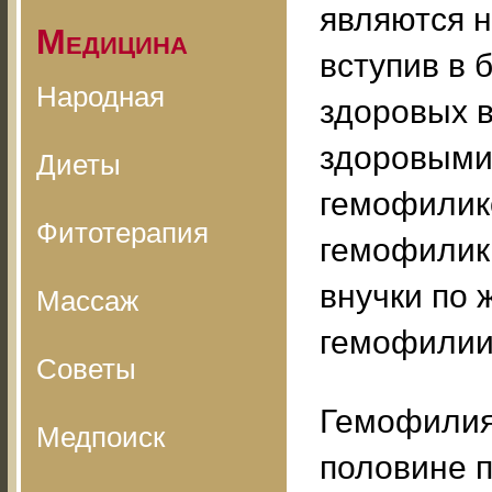
являются н
Медицина
вступив в 
Народная
здоровых в
здоровыми,
Диеты
гемофилико
Фитотерапия
гемофилик
внучки по 
Массаж
гемофилии
Советы
Гемофилия 
Медпоиск
половине п