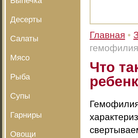
Выпечка
Десерты
Главная
•
Салаты
гемофилия
Мясо
Что та
Рыба
ребен
Супы
Гемофилия 
Гарниры
характери
свертывае
Овощи