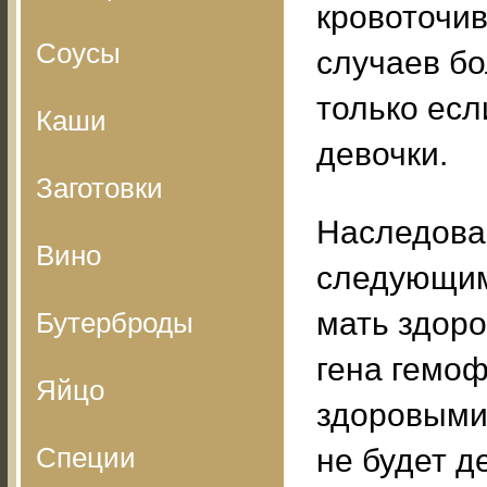
кровоточи
Соусы
случаев бо
только есл
Каши
девочки.
Заготовки
Наследова
Вино
следующим
мать здоро
Бутерброды
гена гемоф
Яйцо
здоровыми.
Специи
не будет д