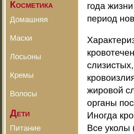
Косметика
года жизни,
период но
Домашняя
Маски
Характери
кровотече
Лосьоны
слизистых,
Кремы
кровоизли
жировой сл
Волосы
органы по
Дети
Иногда кро
Все уколы
Питание