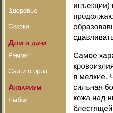
инъекции) 
Здоровье
продолжаю
Сказки
образовав
сдавливать
Дом и дача
Самое хар
Ремонт
кровоизлия
Сад и огород
в мелкие. 
Аквариум
сильная бо
кожа над н
Рыбки
блестящей,