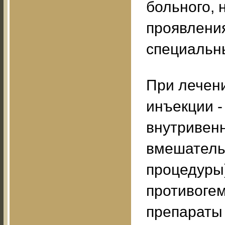
больного, 
проявления
специальн
При лечен
инъекции -
внутривенн
вмешательс
процедуры
противоге
препараты 