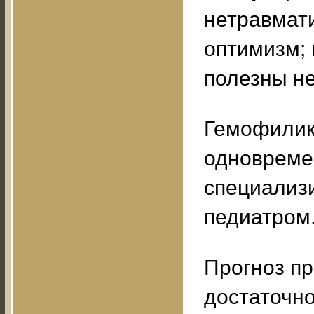
нетравмат
оптимизм; 
полезны не
Гемофилик
одновреме
специализ
педиатром
Прогноз п
достаточно