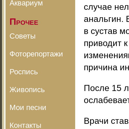
Аквариум
случае нел
анальгин. 
Прочее
в сустав м
Советы
приводит 
Фоторепортажи
изменениям
причина и
Роспись
После 15 л
Живопись
ослабевает
Мои песни
Врачи став
Контакты