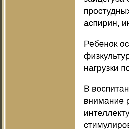
простудных
аспирин, и
Ребенок ос
физкультур
нагрузки п
В воспита
внимание 
интеллект
стимулиров