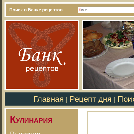
Поиск в Банке рецептов
Главная
Рецепт дня
Пои
|
|
Кулинария