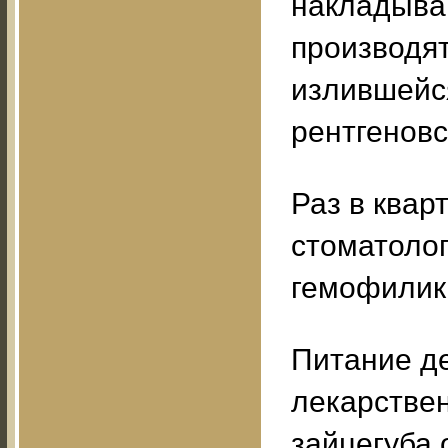
накладываю
производя
излившейся
рентгеновс
Раз в квар
стоматолог
гемофилик
Питание де
лекарстве
зайцегуба 