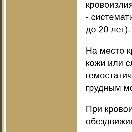
кровоизлия
- системат
до 20 лет).
На место 
кожи или 
гемостатич
грудным м
При кровои
обездвижив