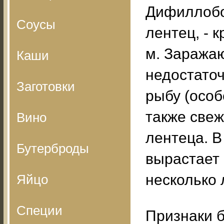
Дифиллобо
Соусы
лентец, - 
м. Заража
Каши
недостато
Заготовки
рыбу (особ
также све
Вино
лентеца. В
Бутерброды
вырастает
несколько 
Яйцо
Специи
Признаки б