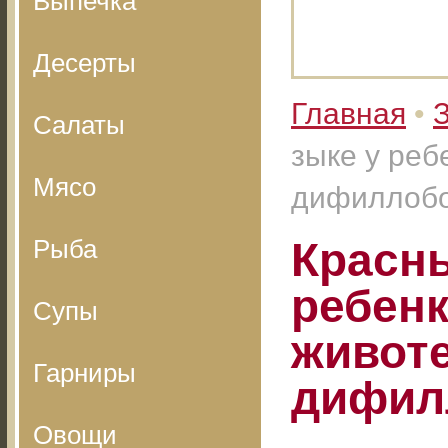
Выпечка
Десерты
Главная
•
Салаты
зыке у реб
Мясо
дифиллобо
Рыба
Красны
ребенк
Супы
животе
Гарниры
дифил
Овощи