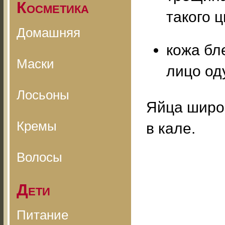
Косметика
такого ц
Домашняя
кожа бл
Маски
лицо оду
Лосьоны
Яйца широ
Кремы
в кале.
Волосы
Дети
Питание