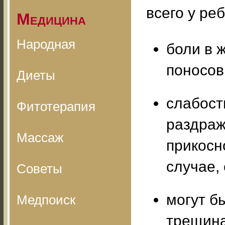
всего у ре
Медицина
Народная
боли в 
поносов
Диеты
слабост
Фитотерапия
раздраж
Массаж
прикосн
случае,
Советы
могут б
Медпоиск
трещина