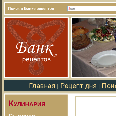
Поиск в Банке рецептов
Главная
Рецепт дня
Пои
|
|
Кулинария