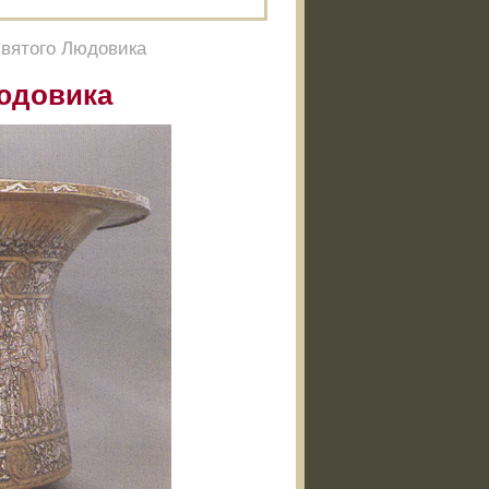
святого Людовика
Людовика