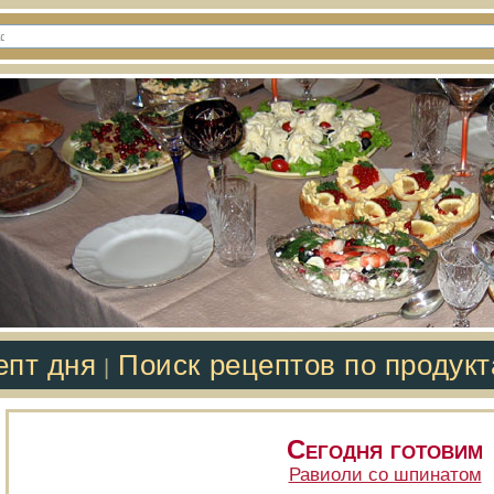
епт дня
Поиск рецептов по продук
|
Сегодня готовим
Равиоли со шпинатом