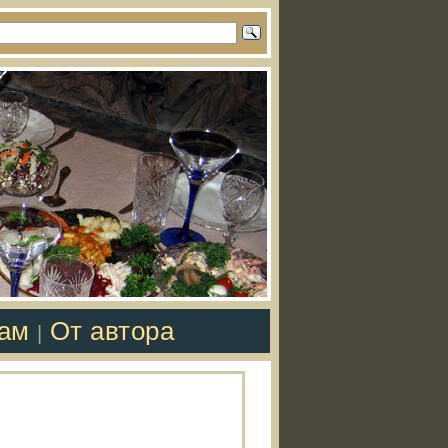
там
От автора
|