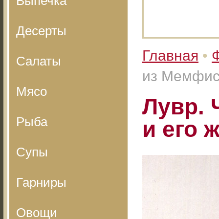
Выпечка
Десерты
Главная
•
Салаты
из Мемфис
Мясо
Лувр.
Рыба
и его 
Супы
Гарниры
Овощи