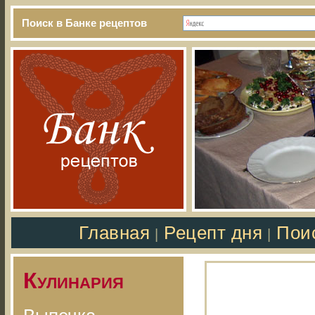
Поиск в Банке рецептов
Главная
Рецепт дня
Пои
|
|
Кулинария